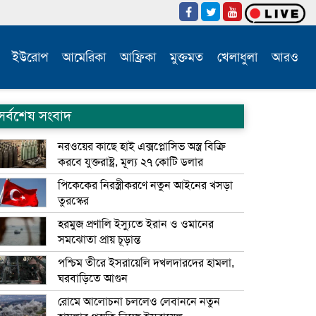
ইউরোপ
আমেরিকা
আফ্রিকা
মুক্তমত
খেলাধুলা
আরও
সর্বশেষ সংবাদ
নরওয়ের কাছে হাই এক্সপ্লোসিভ অস্ত্র বিক্রি
করবে যুক্তরাষ্ট্র, মূল্য ২৭ কোটি ডলার
পিকেকের নিরস্ত্রীকরণে নতুন আইনের খসড়া
তুরস্কের
হরমুজ প্রণালি ইস্যুতে ইরান ও ওমানের
সমঝোতা প্রায় চূড়ান্ত
পশ্চিম তীরে ইসরায়েলি দখলদারদের হামলা,
ঘরবাড়িতে আগুন
রোমে আলোচনা চললেও লেবাননে নতুন