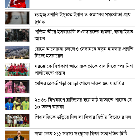
হরমুজ প্রণালি ইস্যুতে ইরান ও ওমানের সমঝোতা প্রায়
চূড়ান্ত
পশ্চিম তীরে ইসরায়েলি দখলদারদের হামলা, ঘরবাড়িতে
আগুন
রোমে আলোচনা চললেও লেবাননে নতুন হামলার প্রস্তুতি
নিচ্ছে ইসরায়েল
মরক্কোকে বিশ্বকাপ আয়োজক থেকে বাদ দিতে স্প্যানিশ
পার্লামেন্টে প্রস্তাব
মেসির রেকর্ড গড়া জোড়া গোলে দারুণ জয় মায়ামির
২০৩০ বিশ্বকাপে ব্রাজিলের হয়ে মাঠ মাতাতে পারেন যে
১০ তরুণ তারকা
পিএসজিকে উড়িয়ে দিল লা লিগার দ্বিতীয় বিভাগের দল
ক্ষমা চেয়ে ২১১ সদস্য সংস্থাকে ফিফা সভাপতির চিঠি