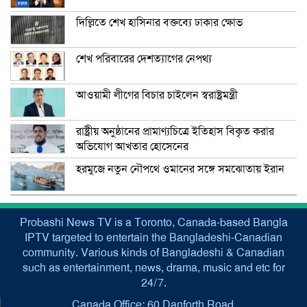
দিল্লিতে শেখ হাসিনার বক্তব্যে ঢাকার ক্ষোভ
শেখ পরিবারের দেশত্যাগের নেপথ্য
আওয়ামী লীগের বিচার চাইলেন স্বরাষ্ট্রমন্ত্রী
রাষ্ট্রীয় অনুষ্ঠানের প্রামাণ্যচিত্রে ইতিহাস বিকৃত করার
অভিযোগ আখতার হোসেনের
হরমুজে নতুন নৌপথে ওমানের সঙ্গে সমঝোতায় ইরান
Probashi News TV is a Toronto, Canada-based Bangla
IPTV targeted to entertain the Bangladeshi-Canadian
community. Various kinds of Bangladeshi & Canadian
such as entertainment, news, drama, music and etc for
24/7.
Canada Office: 60 Danforth Road,