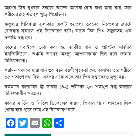
আগের দিন বুধবার সন্ধ্যায় তাদের আরেক বোন কথা মারা যায়; তার
শরীরের ৫২ শতাংশ পুড়ে গিয়েছিল।
ফতুল্লার গিরিধারা এলাকার একটি ছয়তলা ভবনের নিচতলার ফ্ল্যাটে
রোববার সকালে ওই বিস্ফোরণ ঘটে। তাতে তিন শিশু সন্তানসহ এক
দম্পতি দগ্ধ হন।
তাদের সবাইকে ভর্তি করা হয় জাতীয় বার্ন ও প্লাস্টিক সার্জারি
ইনস্টিটিউটে। তখনই তাদের অবস্থা ‘আশঙ্কাজনক’ ছিল বলে জানান
চিকিৎসকরা।
পরদিন সকালে মারা যান ৩৫ বছর বয়সী গৃহকর্তা মো. কালাম। তার শরীরে
৯৫ শতাংশ দগ্ধ ছিল। এরপর একে একে তার তিন সন্তানেরও মৃত্যু হয়।
বর্তমানে কালামের স্ত্রী সায়মা (৩২) শরীরের ৬০ শতাংশ দগ্ধ অবস্থায়
চিকিৎসাধীন আছেন।
ফায়ার সার্ভিস ও সিভিল ডিফেন্সের ধারণা, তিতাস গ্যাস লাইনের লিক
থেকে ঘরে গ্যাস জমে এই বিস্ফোরণ ঘটে।
Facebook
Twitter
Email
WhatsApp
Share