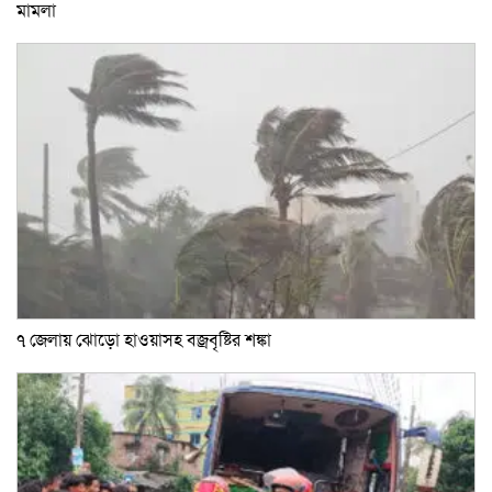
মামলা
৭ জেলায় ঝোড়ো হাওয়াসহ বজ্রবৃষ্টির শঙ্কা