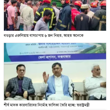
বগুড়ার এরুলিয়ায় বাসচাপায় ৬ জন নিহত, আহত অনেকে
শীর্ষ মাদক কারবারিদের নির্মোহ তালিকা তৈরি হচ্ছে: স্বরাষ্ট্রমন্ত্রী