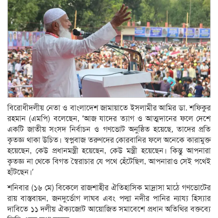
বিরোধীদলীয় নেতা ও বাংলাদেশ জামায়াতে ইসলামীর আমির ডা. শফিকুর
রহমান (এমপি) বলেছেন, ‘আজ যাদের ত্যাগ ও আত্মদানের ফলে দেশে
একটি জাতীয় সংসদ নির্বাচন ও গণভোট অনুষ্ঠিত হয়েছে, তাদের প্রতি
কৃতজ্ঞ থাকা উচিত। স্বপ্নবাজ তরুণদের কোরবানির ফলে অনেকে কারামুক্ত
হয়েছেন, কেউ প্রধানমন্ত্রী হয়েছেন, কেউ মন্ত্রী হয়েছেন। কিন্তু আপনারা
কৃতজ্ঞ না থেকে বিগত স্বৈরাচার যে পথে হেঁটেছিল, আপনারাও সেই পথেই
হাঁটছেন।’
শনিবার (১৬ মে) বিকেলে রাজশাহীর ঐতিহাসিক মাদ্রাসা মাঠে গণভোটের
রায় বাস্তবায়ন, জনদুর্ভোগ লাঘব এবং পদ্মা নদীর পানির ন্যায্য হিস্যার
দাবিতে ১১ দলীয় ঐক্যজোট আয়োজিত সমাবেশে প্রধান অতিথির বক্তব্যে