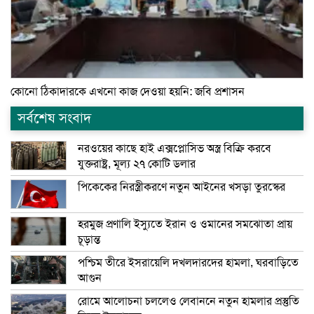
কোনো ঠিকাদারকে এখনো কাজ দেওয়া হয়নি: জবি প্রশাসন
সর্বশেষ সংবাদ
নরওয়ের কাছে হাই এক্সপ্লোসিভ অস্ত্র বিক্রি করবে
যুক্তরাষ্ট্র, মূল্য ২৭ কোটি ডলার
পিকেকের নিরস্ত্রীকরণে নতুন আইনের খসড়া তুরস্কের
হরমুজ প্রণালি ইস্যুতে ইরান ও ওমানের সমঝোতা প্রায়
চূড়ান্ত
পশ্চিম তীরে ইসরায়েলি দখলদারদের হামলা, ঘরবাড়িতে
আগুন
রোমে আলোচনা চললেও লেবাননে নতুন হামলার প্রস্তুতি