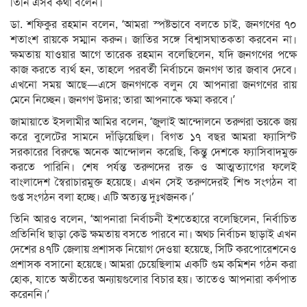
তিনি এসব কথা বলেন।
ডা. শফিকুর রহমান বলেন, ‘আমরা স্পষ্টভাবে বলতে চাই, জনগণের ৭০
শতাংশ রায়কে সম্মান করুন। জাতির সঙ্গে বিশ্বাসঘাতকতা করবেন না।
ক্ষমতায় যাওয়ার আগে তারেক রহমান বলেছিলেন, যদি জনগণের পক্ষে
কাজ করতে ব্যর্থ হন, তাহলে পরবর্তী নির্বাচনে জনগণ তার জবাব দেবে।
এখনো সময় আছে—এসে জনগণকে বলুন যে আপনারা জনগণের রায়
মেনে নিচ্ছেন। জনগণ উদার; তারা আপনাকে ক্ষমা করবে।’
জামায়াতে ইসলামীর আমির বলেন, ‘জুলাই আন্দোলনে তরুণরা ভয়কে জয়
করে বুলেটের সামনে দাঁড়িয়েছিল। বিগত ১৭ বছর আমরা ফ্যাসিস্ট
সরকারের বিরুদ্ধে অনেক আন্দোলন করেছি, কিন্তু দেশকে ফ্যাসিবাদমুক্ত
করতে পারিনি। শেষ পর্যন্ত তরুণদের রক্ত ও আত্মত্যাগের ফলেই
বাংলাদেশ স্বৈরাচারমুক্ত হয়েছে। এখন সেই তরুণদেরই শিশু সংগঠন বা
গুপ্ত সংগঠন বলা হচ্ছে। এটি অত্যন্ত দুঃখজনক।’
তিনি আরও বলেন, ‘আপনারা নির্বাচনী ইশতেহারে বলেছিলেন, নির্বাচিত
প্রতিনিধি ছাড়া কেউ ক্ষমতায় বসতে পারবে না। অথচ নির্বাচন ছাড়াই এখন
দেশের ৪৭টি জেলায় প্রশাসক নিয়োগ দেওয়া হয়েছে, সিটি করপোরেশনেও
প্রশাসক বসানো হয়েছে। আমরা চেয়েছিলাম একটি গুম কমিশন গঠন করা
হোক, যাতে অতীতের অন্যায়গুলোর বিচার হয়। তাতেও আপনারা কর্ণপাত
করেননি।’