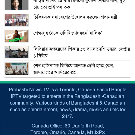
বাড়ির পাশের ডোবায় মিললো যুবদল নেতার লাশ, দুই
চাচাতো ভাই পলাতক
চিকিৎসক সমাবেশের উদ্বোধন করলেন প্রধানমন্ত্রী
প্রেক্ষাগৃহ থেকে ওটিটি প্ল্যাটফর্মে ‘মালিক’
লিবিয়ায় অপহরণের শিকার ১৩ বাংলাদেশি উদ্ধার, গ্রেপ্তার
১ সিরীয়
শেখ হাসিনাকে ফিরিয়ে আনতে দেরি হচ্ছে কেন,
জামায়াতের আমিরের প্রশ্ন
Probashi News TV is a Toronto, Canada-based Bangla
IPTV targeted to entertain the Bangladeshi-Canadian
community. Various kinds of Bangladeshi & Canadian
such as entertainment, news, drama, music and etc for
24/7.
Canada Office: 60 Danforth Road,
Toronto, Ontario, Canada, M1J3P3