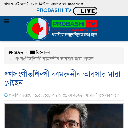
রবিবার | ৯ই আগস্ট, ২০২৬ খ্রিস্টাব্দ | ২৫শে শ্রাবণ, ১৪৩৩ বঙ্গাব্দ
PROBASHI TV
প্রচ্ছদ
বিনোদন
গণসংগীতশিল্পী কামরুদ্দীন আবসার মারা গেছেন
গণসংগীতশিল্পী কামরুদ্দীন আবসার মারা
গেছেন
প্রকাশিত হয়েছে : ১:৩৮:৩৫,অপরাহ্ন ৩১ মে ২০২৬ | সংবাদটি ৩৩ বার পঠিত