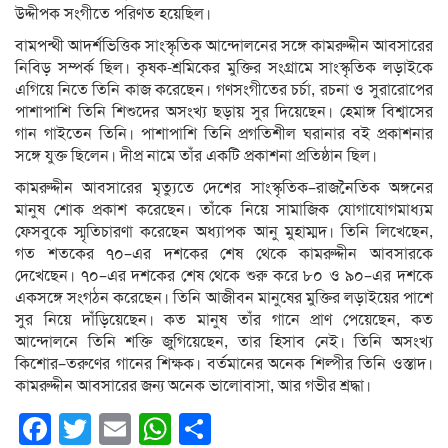
উদ্দীপক সংগীতে পরিণত হয়েছিল।
বামপন্থী আদর্শভিত্তিক সাংস্কৃতিক আন্দোলনের সঙ্গে কামরুদ্দীন আবসারের
নিবিড় সম্পর্ক ছিল। কৃষক-শ্রমিকের মুক্তির সংগ্রামে সাংস্কৃতিক লড়াইকে
এগিয়ে নিতে তিনি কাজ করেছেন। গণসংগীতের চর্চা, রচনা ও সুরারোপের
পাশাপাশি তিনি শিশুদের অসংখ্য ছড়ায় সুর দিয়েছেন। হেমাঙ্গ বিশ্বাসের
গান গাইতেন তিনি। পাশাপাশি তিনি প্রগতিশীল ঘরানার বই প্রকাশনার
সঙ্গে যুক্ত ছিলেন। দীপ্র নামে তাঁর একটি প্রকাশনা প্রতিষ্ঠান ছিল।
কামরুদ্দীন আবসারের মৃত্যুতে দেশের সাংস্কৃতিক–রাজনৈতিক অঙ্গনের
মানুষ শোক প্রকাশ করেছেন। তাঁকে নিয়ে সামাজিক যোগাযোগমাধ্যম
ফেসবুকে স্মৃতিচারণা করেছেন অধ্যাপক আনু মুহাম্মদ। তিনি লিখেছেন,
গত শতকের ৭০–এর দশকের শেষ থেকে কামরুদ্দীন আবসারকে
দেখেছেন। ৭০–এর দশকের শেষ থেকে শুরু করে ৮০ ও ৯০–এর দশকে
একসঙ্গে সংগঠন করেছেন। তিনি আজীবন মানুষের মুক্তির লড়াইয়ের পাশে
সুর নিয়ে দাঁড়িয়েছেন। কত মানুষ তাঁর গানে প্রাণ পেয়েছেন, কত
আন্দোলনে তিনি শক্তি জুগিয়েছেন, তার হিসাব নেই। তিনি অসংখ্য
কিশোর–তরুণের গানের শিক্ষক। বর্তমানের অনেক শিল্পীর তিনি ওস্তাদ।
কামরুদ্দীন আবসারের জন্য অনেক ভালোবাসা, আর গভীর শ্রদ্ধা।
Facebook
Twitter
Email
WhatsApp
Share