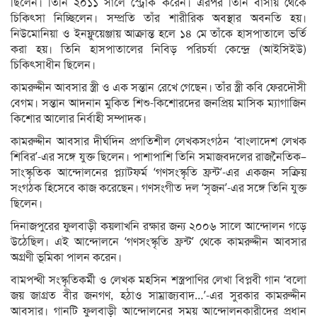
ছিলেন। তিনি ২০১১ সালে স্ট্রোক করেন। এরপর তিনি বাসায় থেকে
চিকিৎসা নিচ্ছিলেন। সম্প্রতি তাঁর শারীরিক অবস্থার অবনতি হয়।
নিউমোনিয়া ও ইনফ্লুয়েঞ্জায় আক্রান্ত হলে ১৪ মে তাঁকে হাসপাতালে ভর্তি
করা হয়। তিনি হাসপাতালের নিবিড় পরিচর্যা কেন্দ্রে (আইসিইউ)
চিকিৎসাধীন ছিলেন।
কামরুদ্দীন আবসার স্ত্রী ও এক সন্তান রেখে গেছেন। তাঁর স্ত্রী কবি ফেরদৌসী
বেগম। সন্তান আদনান মুকিত শিশু-কিশোরদের জনপ্রিয় মাসিক ম্যাগাজিন
কিশোর আলোর নির্বাহী সম্পাদক।
কামরুদ্দীন আবসার দীর্ঘদিন প্রগতিশীল লেখকসংগঠন ‘বাংলাদেশ লেখক
শিবির’-এর সঙ্গে যুক্ত ছিলেন। পাশাপাশি তিনি সমাজবদলের রাজনৈতিক–
সাংস্কৃতিক আন্দোলনের প্ল্যাটফর্ম ‘গণসংস্কৃতি ফ্রন্ট’-এর একজন সক্রিয়
সংগঠক হিসেবে কাজ করেছেন। গণসংগীত দল ‘সৃজন’-এর সঙ্গে তিনি যুক্ত
ছিলেন।
দিনাজপুরের ফুলবাড়ী কয়লাখনি রক্ষার জন্য ২০০৬ সালে আন্দোলন গড়ে
উঠেছিল। এই আন্দোলনে ‘গণসংস্কৃতি ফ্রন্ট’ থেকে কামরুদ্দীন আবসার
অগ্রণী ভূমিকা পালন করেন।
বামপন্থী সংস্কৃতিকর্মী ও লেখক মহসিন শস্ত্রপাণির লেখা বিপ্লবী গান ‘বলো
জয় জাগ্রত বীর জনগণ, হঠাও সাম্রাজ্যবাদ…’-এর সুরকার কামরুদ্দীন
আবসার। গানটি ফুলবাড়ী আন্দোলনের সময় আন্দোলনকারীদের প্রধান