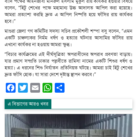
বাদি পক্ষের আইনজীবী মনিরুল ইসলাম মুকুল রায় কার্যকর হওয়ার বিষয়ে
বলেন, “হিটু শেখের পক্ষে মহামান্য উচ্চ আদালত আপিল করা হয়েছে।
আমরা প্রত্যাশা করছি দ্রুত এ আপিল নিষ্পত্তি হয়ে ফাঁসির রায় কার্যকর
হবে।”
মাগুরা জেলা গণ কমিটির সদস্য সচিব প্রকৌশলী শস্পা বসু বলেন, “এমন
একটি চাঞ্চল্যকর নির্মম ধর্ষণ ও হত্যার ঘটনার আসামির ফাঁসির রায়
এখনো কার্যকর না হওয়ায় আমরা ক্ষুব্ধ।
“বিচার কার্যক্রমের এই দীর্ঘসূত্রিতা অপরাধীদের অপরাধ প্রবণতা বাড়ায়।
যার প্রমাণ সম্প্রতি ঢাকার পল্লবীতে রামিসা নামের একটি শিশুর ধর্ষণ ও
হত্যা। এ ধরনের শিশু নির্যাতন প্রতিনিয়ত ঘটছে। আমরা চাই হিটু শেখের
দ্রুত ফাঁসি হোক। যা সারা দেশে দৃষ্টান্ত স্থাপন করবে।”
Facebook
Twitter
Email
WhatsApp
Share
এ বিভাগের আরও খবর