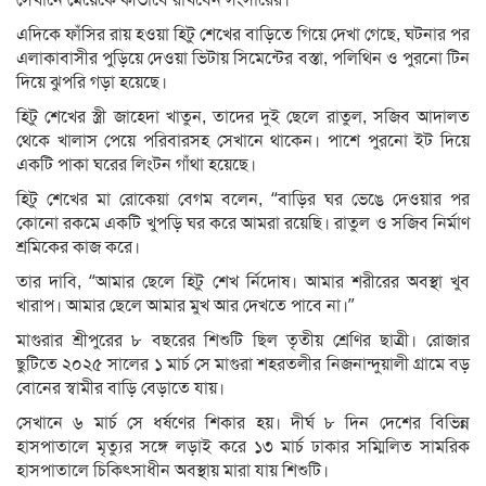
সেখানে মেয়েকে কীভাবে রাখবেন সংসারের।
এদিকে ফাঁসির রায় হওয়া হিটু শেখের বাড়িতে গিয়ে দেখা গেছে, ঘটনার পর
এলাকাবাসীর পুড়িয়ে দেওয়া ভিটায় সিমেন্টের বস্তা, পলিথিন ও পুরনো টিন
দিয়ে ঝুপরি গড়া হয়েছে।
হিটু শেখের স্ত্রী জাহেদা খাতুন, তাদের দুই ছেলে রাতুল, সজিব আদালত
থেকে খালাস পেয়ে পরিবারসহ সেখানে থাকেন। পাশে পুরনো ইট দিয়ে
একটি পাকা ঘরের লিংটন গাঁথা হয়েছে।
হিটু শেখের মা রোকেয়া বেগম বলেন, “বাড়ির ঘর ভেঙে দেওয়ার পর
কোনো রকমে একটি খুপড়ি ঘর করে আমরা রয়েছি। রাতুল ও সজিব নির্মাণ
শ্রমিকের কাজ করে।
তার দাবি, “আমার ছেলে হিটু শেখ র্নিদোষ। আমার শরীরের অবস্থা খুব
খারাপ। আমার ছেলে আমার মুখ আর দেখতে পাবে না।”
মাগুরার শ্রীপুরের ৮ বছরের শিশুটি ছিল তৃতীয় শ্রেণির ছাত্রী। রোজার
ছুটিতে ২০২৫ সালের ১ মার্চ সে মাগুরা শহরতলীর নিজনান্দুয়ালী গ্রামে বড়
বোনের স্বামীর বাড়ি বেড়াতে যায়।
সেখানে ৬ মার্চ সে ধর্ষণের শিকার হয়। দীর্ঘ ৮ দিন দেশের বিভিন্ন
হাসপাতালে মৃত্যুর সঙ্গে লড়াই করে ১৩ মার্চ ঢাকার সম্মিলিত সামরিক
হাসপাতালে চিকিৎসাধীন অবস্থায় মারা যায় শিশুটি।