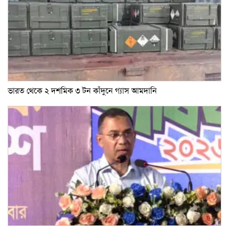
ভারত থেকে ২ দশমিক ৩ টন কাঁদুনে গ্যাস আমদানি