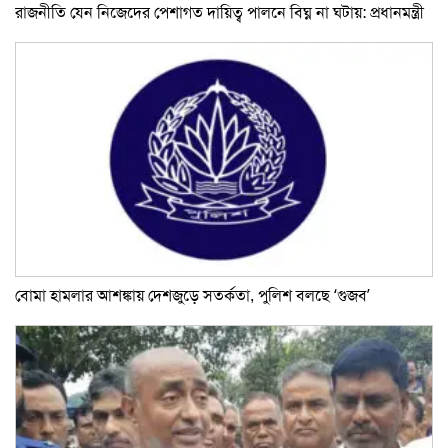
রাজনীতি যেন নিজেদের পেশাগত দায়িত্ব পালনে বিঘ্ন না ঘটায়: প্রধানমন্ত্রী
বোমা হামলার আশঙ্কায় দেশজুড়ে সতর্কতা, পুলিশ বলছে ‘গুজব’