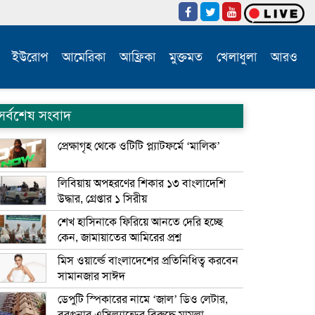
ইউরোপ
আমেরিকা
আফ্রিকা
মুক্তমত
খেলাধুলা
আরও
সর্বশেষ সংবাদ
প্রেক্ষাগৃহ থেকে ওটিটি প্ল্যাটফর্মে ‘মালিক’
লিবিয়ায় অপহরণের শিকার ১৩ বাংলাদেশি
উদ্ধার, গ্রেপ্তার ১ সিরীয়
শেখ হাসিনাকে ফিরিয়ে আনতে দেরি হচ্ছে
কেন, জামায়াতের আমিরের প্রশ্ন
মিস ওয়ার্ল্ডে বাংলাদেশের প্রতিনিধিত্ব করবেন
সামানজার সাঈদ
ডেপুটি স্পিকারের নামে ‘জাল’ ডিও লেটার,