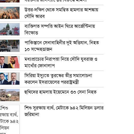
বরগুনার এসিল্যান্ডের বিরুদ্ধে মামলা
উত্তর-দক্ষিণ থেকে সমন্বিত হামলার আশঙ্কায়
সৌদি আরব
ব্যক্তিগত সম্পত্তি আইন ঘিরে আর্জেন্টিনায়
বিক্ষোভ
পাকিস্তানে সেনাবাহিনীর দুই অভিযান, নিহত
১০ সন্দেহভাজন
মধ্যপ্রাচ্যের নিরাপত্তা নিয়ে সৌদি যুবরাজ ও
মাখোঁর ফোনালাপ
সিরিয়া ইস্যুতে তুরস্কের তীব্র সমালোচনা
করলেন ইসরায়েলের পররাষ্ট্রমন্ত্রী
হুথিদের হামলায় ইয়েমেনে ৩০ সেনা নিহত
শিশু সুরক্ষায় ব্যর্থ, মেটাকে ৯৪২ মিলিয়ন ডলার
জরিমানা