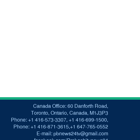
Canada Office: 60 Danforth Road,
Toronto, Ontario, Canada, M1J3P3
Phone: +1 416-573-3307, +1 416-699-1500,
Phone: +1 416-871-3615,+1 647-765-0552
E-mail: pbnews24tv@gmail.com