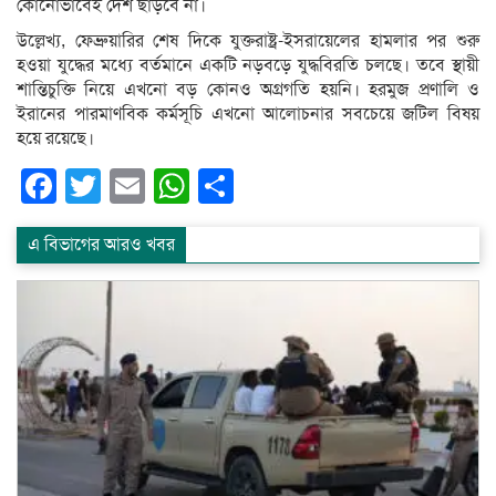
কোনোভাবেই দেশ ছাড়বে না।
উল্লেখ্য, ফেব্রুয়ারির শেষ দিকে যুক্তরাষ্ট্র-ইসরায়েলের হামলার পর শুরু
হওয়া যুদ্ধের মধ্যে বর্তমানে একটি নড়বড়ে যুদ্ধবিরতি চলছে। তবে স্থায়ী
শান্তিচুক্তি নিয়ে এখনো বড় কোনও অগ্রগতি হয়নি। হরমুজ প্রণালি ও
ইরানের পারমাণবিক কর্মসূচি এখনো আলোচনার সবচেয়ে জটিল বিষয়
হয়ে রয়েছে।
Facebook
Twitter
Email
WhatsApp
Share
এ বিভাগের আরও খবর