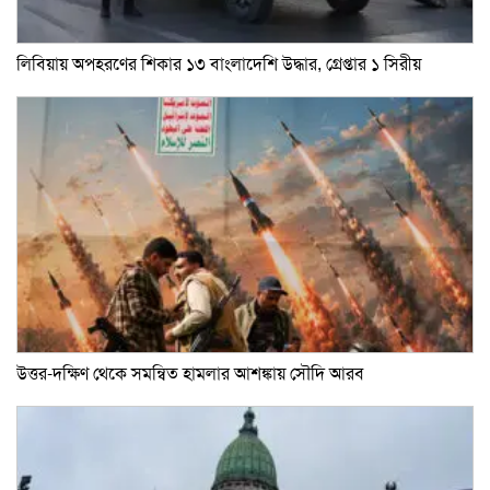
লিবিয়ায় অপহরণের শিকার ১৩ বাংলাদেশি উদ্ধার, গ্রেপ্তার ১ সিরীয়
উত্তর-দক্ষিণ থেকে সমন্বিত হামলার আশঙ্কায় সৌদি আরব