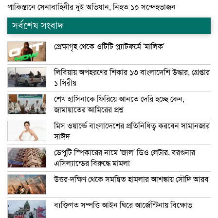
পাকিস্তানে সেনাবাহিনীর দুই অভিযান, নিহত ১০ সন্দেহভাজন
সর্বশেষ সংবাদ
প্রেক্ষাগৃহ থেকে ওটিটি প্ল্যাটফর্মে ‘মালিক’
লিবিয়ায় অপহরণের শিকার ১৩ বাংলাদেশি উদ্ধার, গ্রেপ্তার
১ সিরীয়
শেখ হাসিনাকে ফিরিয়ে আনতে দেরি হচ্ছে কেন,
জামায়াতের আমিরের প্রশ্ন
মিস ওয়ার্ল্ডে বাংলাদেশের প্রতিনিধিত্ব করবেন সামানজার
সাঈদ
ডেপুটি স্পিকারের নামে ‘জাল’ ডিও লেটার, বরগুনার
এসিল্যান্ডের বিরুদ্ধে মামলা
উত্তর-দক্ষিণ থেকে সমন্বিত হামলার আশঙ্কায় সৌদি আরব
ব্যক্তিগত সম্পত্তি আইন ঘিরে আর্জেন্টিনায় বিক্ষোভ