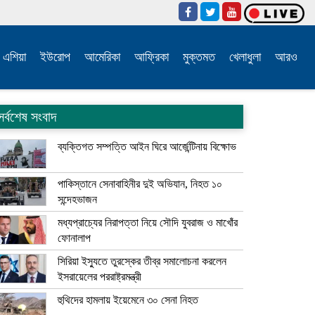
এশিয়া
ইউরোপ
আমেরিকা
আফ্রিকা
মুক্তমত
খেলাধুলা
আরও
সর্বশেষ সংবাদ
ব্যক্তিগত সম্পত্তি আইন ঘিরে আর্জেন্টিনায় বিক্ষোভ
পাকিস্তানে সেনাবাহিনীর দুই অভিযান, নিহত ১০
সন্দেহভাজন
মধ্যপ্রাচ্যের নিরাপত্তা নিয়ে সৌদি যুবরাজ ও মাখোঁর
ফোনালাপ
সিরিয়া ইস্যুতে তুরস্কের তীব্র সমালোচনা করলেন
ইসরায়েলের পররাষ্ট্রমন্ত্রী
হুথিদের হামলায় ইয়েমেনে ৩০ সেনা নিহত