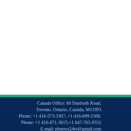
Canada Office: 60 Danforth Road,
Toronto, Ontario, Canada, M1J3P3
Phone: +1 416-573-3307, +1 416-699-1500,
Phone: +1 416-871-3615,+1 647-765-0552
E-mail: pbnews24tv@gmail.com