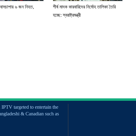
 বাসচাপায় ৬ জন নিহত,
শীর্ষ মাদক কারবারিদের নির্মোহ তালিকা তৈরি
হচ্ছে: স্বরাষ্ট্রমন্ত্রী
PTV targeted to entertain the
angladeshi & Canadian such as