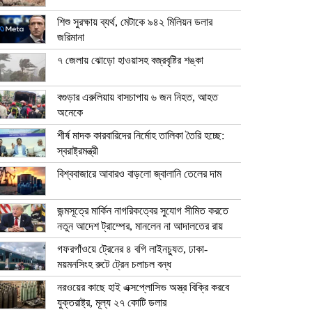
শিশু সুরক্ষায় ব্যর্থ, মেটাকে ৯৪২ মিলিয়ন ডলার
জরিমানা
৭ জেলায় ঝোড়ো হাওয়াসহ বজ্রবৃষ্টির শঙ্কা
বগুড়ার এরুলিয়ায় বাসচাপায় ৬ জন নিহত, আহত
অনেকে
শীর্ষ মাদক কারবারিদের নির্মোহ তালিকা তৈরি হচ্ছে:
স্বরাষ্ট্রমন্ত্রী
বিশ্ববাজারে আবারও বাড়লো জ্বালানি তেলের দাম
জন্মসূত্রে মার্কিন নাগরিকত্বের সুযোগ সীমিত করতে
নতুন আদেশ ট্রাম্পের, মানলেন না আদালতের রায়
গফরগাঁওয়ে ট্রেনের ৪ বগি লাইনচ্যুত, ঢাকা-
ময়মনসিংহ রুটে ট্রেন চলাচল বন্ধ
নরওয়ের কাছে হাই এক্সপ্লোসিভ অস্ত্র বিক্রি করবে
যুক্তরাষ্ট্র, মূল্য ২৭ কোটি ডলার