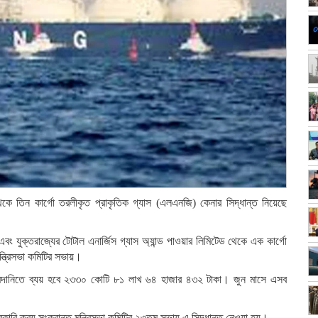
 থেকে তিন কার্গো তরলীকৃত প্রাকৃতিক গ্যাস (এলএনজি) কেনার সিদ্ধান্ত নিয়েছে
বং যুক্তরাজ্যের টোটাল এনার্জিস গ্যাস অ্যান্ড পাওয়ার লিমিটেড থেকে এক কার্গো
ত্রিসভা কমিটির সভায়।
ি আমদানিতে ব্যয় হবে ২৩৩০ কোটি ৮১ লাখ ৬৪ হাজার ৪৩২ টাকা। জুন মাসে এসব
 সরকারি ক্রয় সংক্রান্ত মন্ত্রিসভা কমিটির ২৩তম সভায় এ সিদ্ধান্ত নেওয়া হয়।