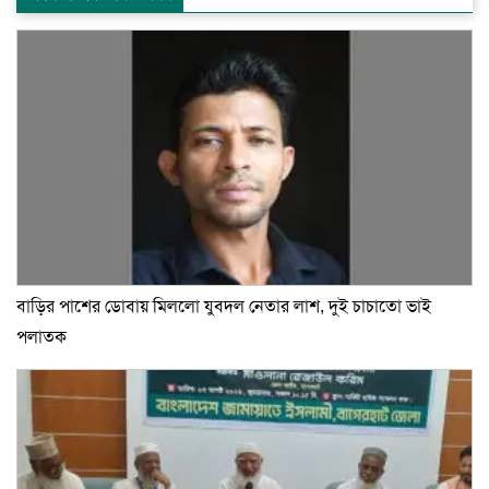
বাড়ির পাশের ডোবায় মিললো যুবদল নেতার লাশ, দুই চাচাতো ভাই
পলাতক