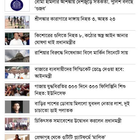
বোমা হামলার আশঙ্কায় দেশজুড়ে সতর্কতা, পুলিশ বলছে
‘গুজব’
শ্রীলঙ্কার কারাগারে দাঙ্গায় নিহত ৩, আহত ২৩
কিশোরের গুলিতে নিহত ৮, কঠোর অস্ত্র আইন আনার
ঘোষণা থাই প্রধানমন্ত্রীর
রাশিয়ার বিরুদ্ধে নিষেধাজ্ঞা বিলে মার্কিন সিনেটে সায়
বাজারে ব্যবসায়ীদের সিন্ডিকেট ভেঙে দেওয়া হবে:
আইনমন্ত্রী
গাজায় যুদ্ধবিরতির ৩০০ দিনে ৩০০ ফিলিস্তিনি শিশু
নিহত: ইউনিসেফ
বাড়ির পাশের ডোবায় মিললো যুবদল নেতার লাশ, দুই
চাচাতো ভাই পলাতক
চিকিৎসক সমাবেশের উদ্বোধন করলেন প্রধানমন্ত্রী
প্রেক্ষাগৃহ থেকে ওটিটি প্ল্যাটফর্মে ‘মালিক’