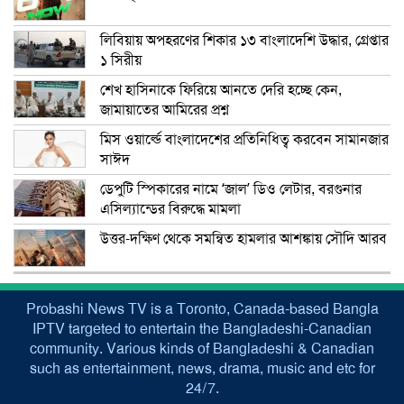
লিবিয়ায় অপহরণের শিকার ১৩ বাংলাদেশি উদ্ধার, গ্রেপ্তার
১ সিরীয়
শেখ হাসিনাকে ফিরিয়ে আনতে দেরি হচ্ছে কেন,
জামায়াতের আমিরের প্রশ্ন
মিস ওয়ার্ল্ডে বাংলাদেশের প্রতিনিধিত্ব করবেন সামানজার
সাঈদ
ডেপুটি স্পিকারের নামে ‘জাল’ ডিও লেটার, বরগুনার
এসিল্যান্ডের বিরুদ্ধে মামলা
উত্তর-দক্ষিণ থেকে সমন্বিত হামলার আশঙ্কায় সৌদি আরব
Probashi News TV is a Toronto, Canada-based Bangla
IPTV targeted to entertain the Bangladeshi-Canadian
community. Various kinds of Bangladeshi & Canadian
such as entertainment, news, drama, music and etc for
24/7.