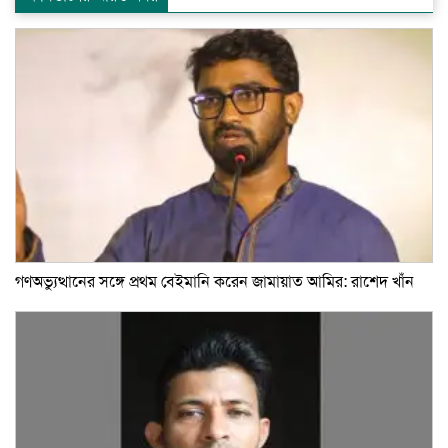
গণঅভ্যুত্থানের সঙ্গে প্রথম বেইমানি করেন জামায়াত আমির: রাশেদ খাঁন