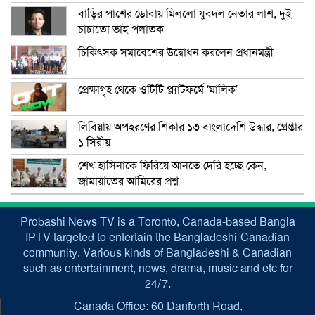
বাড়ির পাশের ডোবায় মিললো যুবদল নেতার লাশ, দুই
চাচাতো ভাই পলাতক
চিকিৎসক সমাবেশের উদ্বোধন করলেন প্রধানমন্ত্রী
প্রেক্ষাগৃহ থেকে ওটিটি প্ল্যাটফর্মে ‘মালিক’
লিবিয়ায় অপহরণের শিকার ১৩ বাংলাদেশি উদ্ধার, গ্রেপ্তার
১ সিরীয়
শেখ হাসিনাকে ফিরিয়ে আনতে দেরি হচ্ছে কেন,
জামায়াতের আমিরের প্রশ্ন
Probashi News TV is a Toronto, Canada-based Bangla
IPTV targeted to entertain the Bangladeshi-Canadian
community. Various kinds of Bangladeshi & Canadian
such as entertainment, news, drama, music and etc for
24/7.
Canada Office: 60 Danforth Road,