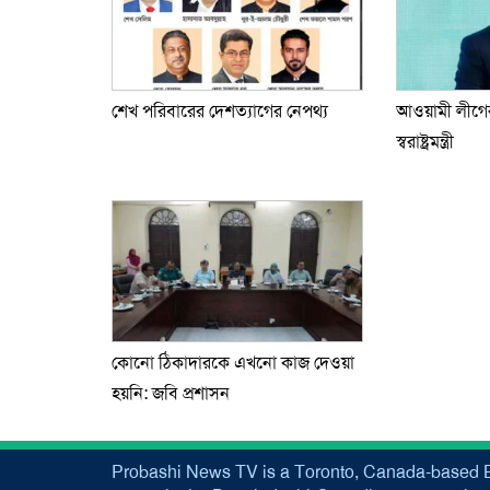
শেখ পরিবারের দেশত্যাগের নেপথ্য
আওয়ামী লীগের
স্বরাষ্ট্রমন্ত্রী
কোনো ঠিকাদারকে এখনো কাজ দেওয়া
হয়নি: জবি প্রশাসন
Probashi News TV is a Toronto, Canada-based B