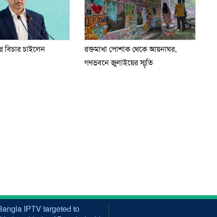
 বিচার চাইলেন
রক্তমাখা পোশাক থেকে আয়নাঘর,
গণভবনে জুলাইয়ের স্মৃতি
angla IPTV targeted to