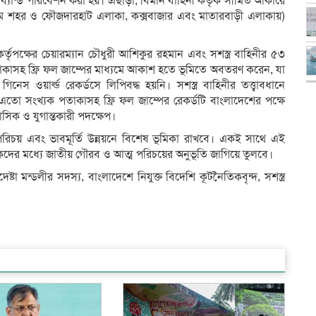
ব্যান্ড পরিবেশন করা হয়। এছাড়া, বিমান বাহিনী কর্তৃক সীমিত আকারে
চট্টগ্রাম শহর ও ফৌজদারহাট এলাকা, কক্সবাজার এবং মাতারবাড়ী এলাকায়)
তৃপক্ষের চেয়ারম্যান চৌধুরী আশিকুর রহমান এবং সশস্ত্র বাহিনীর ৫৩
তাকাসহ ফ্রি ফল জাম্পের মাধ্যমে আকাশ হতে ভূমিতে অবতরণ করেন, যা
েস ওয়ার্ল্ড রেকর্ডসে লিপিবদ্ধ হয়নি। সশস্ত্র বাহিনীর তত্ত্বাবধানে
ো সংখ্যক পতাকাসহ ফ্রি ফল জাম্পের রেকর্ডটি বাংলাদেশের পক্ষে
াসিক ও যুগান্তকারী পদক্ষেপ।
 পরিচয় এবং ভাবমূর্তি উন্নয়নে বিশেষ ভূমিকা রাখবে। একই সাথে এই
র মধ্যে জাতীয় গৌরব ও আত্ম পরিচয়ের অনুভূতি জাগিয়ে তুলবে।
ষ্টা মন্ডলীর সদস্য, বাংলাদেশে নিযুক্ত বিদেশি কূটনৈতিকবৃন্দ, সশস্ত্র