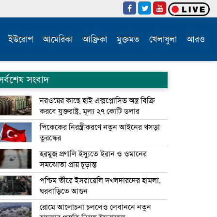
ইউরোপ
আমেরিকা
আফ্রিকা
মুক্তমত
খেলাধুলা
আরও
সর্বশেষ সংবাদ
নরওয়ের কাছে হাই এক্সপ্লোসিভ অস্ত্র বিক্রি
করবে যুক্তরাষ্ট্র, মূল্য ২৭ কোটি ডলার
পিকেকের নিরস্ত্রীকরণে নতুন আইনের খসড়া
তুরস্কের
হরমুজ প্রণালি ইস্যুতে ইরান ও ওমানের
সমঝোতা প্রায় চূড়ান্ত
পশ্চিম তীরে ইসরায়েলি দখলদারদের হামলা,
ঘরবাড়িতে আগুন
রোমে আলোচনা চললেও লেবাননে নতুন