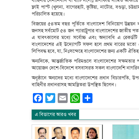
বাহিনীর সেনানিবাস বা ঘাঁটি সংলগ্ন এলাকায় সীমিত আকারে 
ফ্লাই পাস্ট (খুলনা, বাগেরহাট, কুষ্টিয়া, নাটোর, বগুড়া, 
পরিচালিত হয়েছে।
বিজয়ের ৫৪তম বছর পূর্তিতে বাংলাদেশ বিনিয়োগ উন্নয়ন কর্
জনসহ সর্বমোট ৫৪ জন প্যারাট্রুপার বাংলাদেশের জাতীয় প
এ যাবৎকালের মধ্যে সর্বোচ্চ এবং অদ্যাবধি এ রেকর্ডটি গিন
বাংলাদেশের এই উদ্যোগটি সফল হলে প্রথম বারের মতো এত
লিপিবদ্ধ হবে, যা, নিঃসন্দেহে বাংলাদেশের জন্য একটি ঐতিহ
অন্যদিকে, আন্তর্জাতিক পরিমণ্ডলে বাংলাদেশের সক্ষমতার
আয়োজন দেশে-বিদেশে বসবাসরত সকল বাংলাদেশি নাগরিকদে
অনুষ্ঠানে অন্যদের মধ্যে বাংলাদেশের প্রধান বিচারপতি, উপদে
বাহিনীর প্রধানরাসহ আমন্ত্রিতরা উপস্থিত ছিলেন।
Facebook
Twitter
Email
WhatsApp
Share
এ বিভাগের আরও খবর