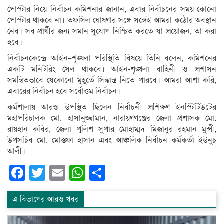
পোস্টার নিয়ে নির্বাচন কমিশনার জানান, এবার নির্বাচনের সময় কোনো
পোস্টার থাকবে না। তফসিল ঘোষণার সঙ্গে সঙ্গেই আমরা কঠোর অবস্থান
নেব। সব প্রার্থীর জন্য সমান সুযোগ নিশ্চিত করতে যা প্রয়োজন, তা করা
হবে।
নির্বাচনকেন্দ্রে আইন–শৃঙ্খলা পরিস্থিতি বিষয়ে তিনি বলেন, কমিশনের
একটি মনিটরিং সেল থাকবে। আইন-শৃঙ্খলা বাহিনী ও প্রশাসন
সমন্বিতভাবে যেকোনো মুহূর্তে সিদ্ধান্ত নিতে পারবে। আমরা আশা করি,
এবারের নির্বাচন হবে সর্বোত্তম নির্বাচন।
কর্মশালায় আরও উপস্থিত ছিলেন নির্বাচনী প্রশিক্ষণ ইনস্টিটিউটের
মহাপরিচালক মো. হাসানুজ্জামান, নারায়ণগঞ্জের জেলা প্রশাসক মো.
রায়হান কবির, জেলা পুলিশ সুপার মোহাম্মদ মিজানুর রহমান মুন্সী,
উপসচিব মো. মোস্তফা হাসান এবং আঞ্চলিক নির্বাচন কর্মকর্তা ইউনুচ
আলী।
Facebook
Twitter
Email
WhatsApp
Share
এ বিভাগের আরও খবর