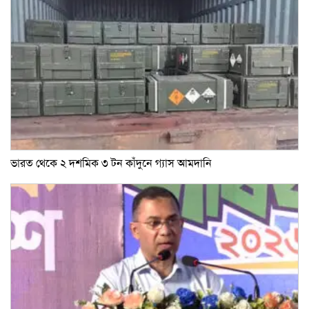
ভারত থেকে ২ দশমিক ৩ টন কাঁদুনে গ্যাস আমদানি