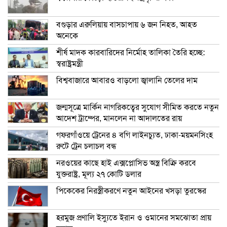
বগুড়ার এরুলিয়ায় বাসচাপায় ৬ জন নিহত, আহত
অনেকে
শীর্ষ মাদক কারবারিদের নির্মোহ তালিকা তৈরি হচ্ছে:
স্বরাষ্ট্রমন্ত্রী
বিশ্ববাজারে আবারও বাড়লো জ্বালানি তেলের দাম
জন্মসূত্রে মার্কিন নাগরিকত্বের সুযোগ সীমিত করতে নতুন
আদেশ ট্রাম্পের, মানলেন না আদালতের রায়
গফরগাঁওয়ে ট্রেনের ৪ বগি লাইনচ্যুত, ঢাকা-ময়মনসিংহ
রুটে ট্রেন চলাচল বন্ধ
নরওয়ের কাছে হাই এক্সপ্লোসিভ অস্ত্র বিক্রি করবে
যুক্তরাষ্ট্র, মূল্য ২৭ কোটি ডলার
পিকেকের নিরস্ত্রীকরণে নতুন আইনের খসড়া তুরস্কের
হরমুজ প্রণালি ইস্যুতে ইরান ও ওমানের সমঝোতা প্রায়