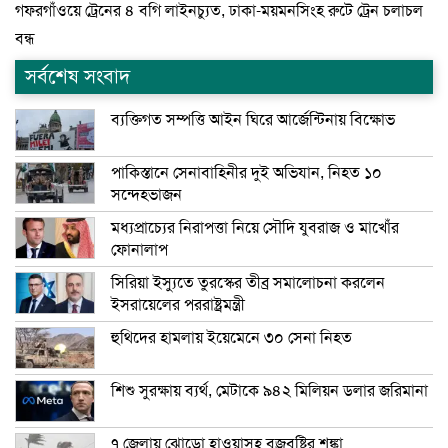
গফরগাঁওয়ে ট্রেনের ৪ বগি লাইনচ্যুত, ঢাকা-ময়মনসিংহ রুটে ট্রেন চলাচল
বন্ধ
সর্বশেষ সংবাদ
ব্যক্তিগত সম্পত্তি আইন ঘিরে আর্জেন্টিনায় বিক্ষোভ
পাকিস্তানে সেনাবাহিনীর দুই অভিযান, নিহত ১০
সন্দেহভাজন
মধ্যপ্রাচ্যের নিরাপত্তা নিয়ে সৌদি যুবরাজ ও মাখোঁর
ফোনালাপ
সিরিয়া ইস্যুতে তুরস্কের তীব্র সমালোচনা করলেন
ইসরায়েলের পররাষ্ট্রমন্ত্রী
হুথিদের হামলায় ইয়েমেনে ৩০ সেনা নিহত
শিশু সুরক্ষায় ব্যর্থ, মেটাকে ৯৪২ মিলিয়ন ডলার জরিমানা
৭ জেলায় ঝোড়ো হাওয়াসহ বজ্রবৃষ্টির শঙ্কা