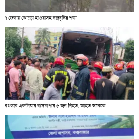
৭ জেলায় ঝোড়ো হাওয়াসহ বজ্রবৃষ্টির শঙ্কা
বগুড়ার এরুলিয়ায় বাসচাপায় ৬ জন নিহত, আহত অনেকে