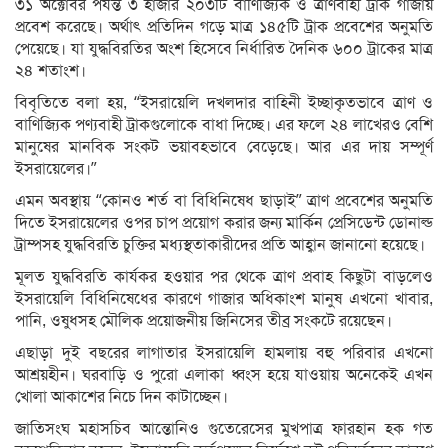
৩১ অক্টোবর পর্যন্ত ৩ হাজার ২০৩টি বাণিজ্যিক ও ত্রাণবাহী ট্রাক গাজায়
প্রবেশ করেছে। অর্থাৎ প্রতিদিন গড়ে মাত্র ১৪৫টি ট্রাক প্রবেশের অনুমতি
পেয়েছে। যা যুদ্ধবিরতির অংশ হিসেবে নির্ধারিত দৈনিক ৬০০ ট্রাকের মাত্র
২৪ শতাংশ।
বিবৃতিতে বলা হয়, “ইসরায়েলি দখলদার বাহিনী ইচ্ছাকৃতভাবে ত্রাণ ও
বাণিজ্যিক পণ্যবাহী ট্রাকগুলোকে বাধা দিচ্ছে। এর ফলে ২৪ লাখেরও বেশি
মানুষের মানবিক সংকট ভয়াবহভাবে বেড়েছে। আর এর দায় সম্পূর্ণ
ইসরায়েলের।”
এমন অবস্থায় “কোনও শর্ত বা বিধিনিষেধ ছাড়াই” ত্রাণ প্রবেশের অনুমতি
দিতে ইসরায়েলের ওপর চাপ প্রয়োগ করার জন্য মার্কিন প্রেসিডেন্ট ডোনাল্ড
ট্রাম্পসহ যুদ্ধবিরতি চুক্তির মধ্যস্থতাকারীদের প্রতি আহ্বান জানানো হয়েছে।
মূলত যুদ্ধবিরতি কার্যকর হওয়ার পর থেকে ত্রাণ প্রবাহ কিছুটা বাড়লেও
ইসরায়েলি বিধিনিষেধের কারণে গাজার অধিকাংশ মানুষ এখনো খাবার,
পানি, ওষুধসহ মৌলিক প্রয়োজনীয় জিনিসের তীব্র সংকটে রয়েছেন।
এছাড়া দুই বছরের লাগাতার ইসরায়েলি হামলায় বহু পরিবার এখনো
আশ্রয়হীন। ঘরবাড়ি ও পুরো এলাকা ধ্বংস হয়ে যাওয়ায় অনেকেই এখন
খোলা আকাশের নিচে দিন কাটাচ্ছেন।
জাতিসংঘ মহাসচিব আন্তোনিও গুতেরেসের মুখপাত্র ফারহান হক গত