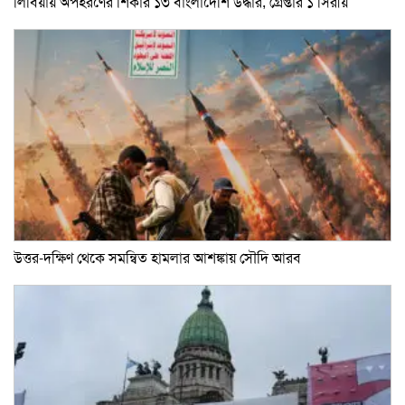
লিবিয়ায় অপহরণের শিকার ১৩ বাংলাদেশি উদ্ধার, গ্রেপ্তার ১ সিরীয়
উত্তর-দক্ষিণ থেকে সমন্বিত হামলার আশঙ্কায় সৌদি আরব