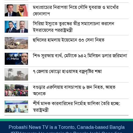
মধ্যপ্রাচ্যের নিরাপত্তা নিয়ে সৌদি যুবরাজ ও মাখোঁর
ফোনালাপ
সিরিয়া ইস্যুতে তুরস্কের তীব্র সমালোচনা করলেন
ইসরায়েলের পররাষ্ট্রমন্ত্রী
হুথিদের হামলায় ইয়েমেনে ৩০ সেনা নিহত
শিশু সুরক্ষায় ব্যর্থ, মেটাকে ৯৪২ মিলিয়ন ডলার জরিমানা
৭ জেলায় ঝোড়ো হাওয়াসহ বজ্রবৃষ্টির শঙ্কা
বগুড়ার এরুলিয়ায় বাসচাপায় ৬ জন নিহত, আহত
অনেকে
শীর্ষ মাদক কারবারিদের নির্মোহ তালিকা তৈরি হচ্ছে:
স্বরাষ্ট্রমন্ত্রী
Probashi News TV is a Toronto, Canada-based Bangla