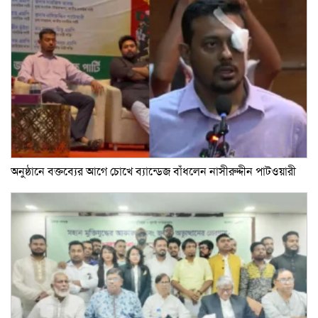
অনুষ্ঠানে বক্তব্যের আগে চোখে ব্যান্ডেজ বাঁধলেন নাসীরুদ্দীন পাটওয়ারী