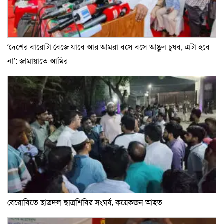
‘দেশের বারোটা বেজে যাবে আর আমরা বসে বসে আঙুল চুষব, এটা হবে
না’: জামায়াতে আমির
বেরোবিতে ছাত্রদল-ছাত্রশিবির সংঘর্ষ, কয়েকজন আহত