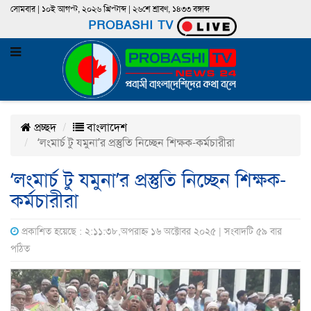
সোমবার | ১০ই আগস্ট, ২০২৬ খ্রিস্টাব্দ | ২৬শে শ্রাবণ, ১৪৩৩ বঙ্গাব্দ
PROBASHI TV
প্রচ্ছদ
বাংলাদেশ
‘লংমার্চ টু যমুনা’র প্রস্তুতি নিচ্ছেন শিক্ষক-কর্মচারীরা
‘লংমার্চ টু যমুনা’র প্রস্তুতি নিচ্ছেন শিক্ষক-
কর্মচারীরা
প্রকাশিত হয়েছে : ২:১১:৩৮,অপরাহ্ন ১৬ অক্টোবর ২০২৫ | সংবাদটি ৫৯ বার
পঠিত