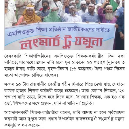
বেসরকারি শিক্ষাপ্রতিষ্ঠানের এমপিওভুক্ত শিক্ষক-কর্মচারীরা তিন দফা
দাবিতে, যার মধ্যে প্রধান দাবি হলো মূল বেতনের ২০ শতাংশ (ন্যূনতম ৩
হাজার টাকা) বাড়ি ভাড়া, বৃহস্পতিবার (১৬ অক্টোবর) টানা পঞ্চম দিনের
মতো আন্দোলন চালিয়ে যাচ্ছেন।
সকাল ১০ টায় রাজধানীর কেন্দ্রীয় শহীদ মিনারে গিয়ে দেখা যায়, সেখানে
কয়েক হাজার শিক্ষক-কর্মচারী জড়ো হয়েছেন। তারা স্লোগান দিচ্ছেন, ‘২০
শতাংশ বাড়ি ভাড়া, দিতে হবে দিতে হবে’, ‘বাংলার শিক্ষক, এক হও এক
হও’, ‘শিক্ষকদের সঙ্গে প্রহসন, মানি না মানি না’ প্রভৃতি।
আন্দোলনকারী শিক্ষক-কর্মচারীরা বলেন, দাবি আদায় না হলে পূর্বঘোষণা
অনুযায়ী আজ দুপুরে তারা প্রধান উপদেষ্টার বাসভবনমুখী ‘লংমার্চ টু যমুনা’
কর্মসূচি পালন করবেন।