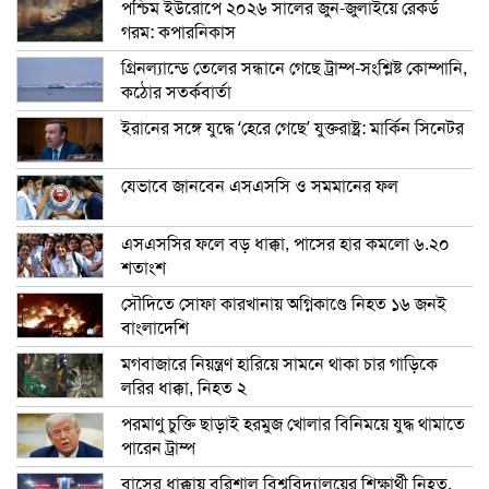
পশ্চিম ইউরোপে ২০২৬ সালের জুন-জুলাইয়ে রেকর্ড
গরম: কপারনিকাস
গ্রিনল্যান্ডে তেলের সন্ধানে গেছে ট্রাম্প-সংশ্লিষ্ট কোম্পানি,
কঠোর সতর্কবার্তা
ইরানের সঙ্গে যুদ্ধে ‘হেরে গেছে’ যুক্তরাষ্ট্র: মার্কিন সিনেটর
যেভাবে জানবেন এসএসসি ও সমমানের ফল
এসএসসির ফলে বড় ধাক্কা, পাসের হার কমলো ৬.২০
শতাংশ
সৌদিতে সোফা কারখানায় অগ্নিকাণ্ডে নিহত ১৬ জনই
বাংলাদেশি
মগবাজারে নিয়ন্ত্রণ হারিয়ে সামনে থাকা চার গাড়িকে
লরির ধাক্কা, নিহত ২
পরমাণু চুক্তি ছাড়াই হরমুজ খোলার বিনিময়ে যুদ্ধ থামাতে
পারেন ট্রাম্প
বাসের ধাক্কায় বরিশাল বিশ্ববিদ্যালয়ের শিক্ষার্থী নিহত,