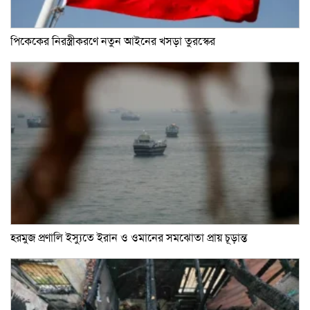
পিকেকের নিরস্ত্রীকরণে নতুন আইনের খসড়া তুরস্কের
হরমুজ প্রণালি ইস্যুতে ইরান ও ওমানের সমঝোতা প্রায় চূড়ান্ত