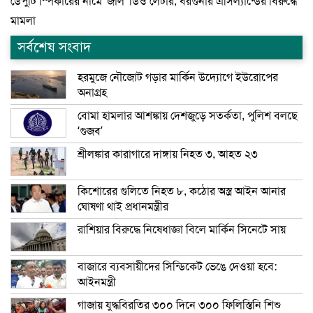
ডেপুটি স্পিকারের নামে ‘জাল’ ডিও লেটার, বরগুনার এসিল্যান্ডের বিরুদ্ধে
মামলা
সর্বশেষ সংবাদ
হরমুজে নৌজোট গড়ার মার্কিন উদ্যোগে ইউরোপের
অনাগ্রহ
বোমা হামলার আশঙ্কায় দেশজুড়ে সতর্কতা, পুলিশ বলছে
‘গুজব’
শ্রীলঙ্কার কারাগারে দাঙ্গায় নিহত ৩, আহত ২৩
কিশোরের গুলিতে নিহত ৮, কঠোর অস্ত্র আইন আনার
ঘোষণা থাই প্রধানমন্ত্রীর
রাশিয়ার বিরুদ্ধে নিষেধাজ্ঞা বিলে মার্কিন সিনেটে সায়
বাজারে ব্যবসায়ীদের সিন্ডিকেট ভেঙে দেওয়া হবে:
আইনমন্ত্রী
গাজায় যুদ্ধবিরতির ৩০০ দিনে ৩০০ ফিলিস্তিনি শিশু