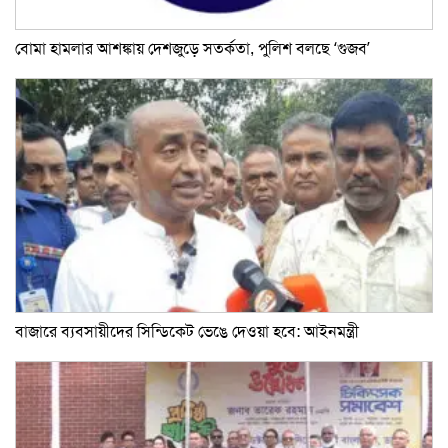
বোমা হামলার আশঙ্কায় দেশজুড়ে সতর্কতা, পুলিশ বলছে ‘গুজব’
বাজারে ব্যবসায়ীদের সিন্ডিকেট ভেঙে দেওয়া হবে: আইনমন্ত্রী