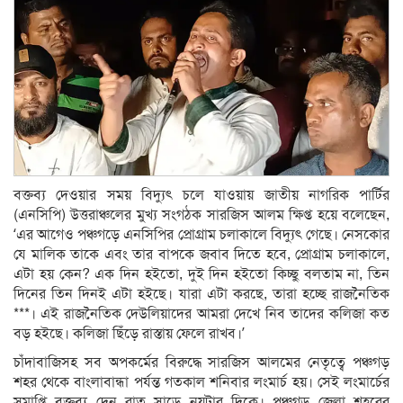
বক্তব্য দেওয়ার সময় বিদ্যুৎ চলে যাওয়ায় জাতীয় নাগরিক পার্টির
(এনসিপি) উত্তরাঞ্চলের মুখ্য সংগঠক সারজিস আলম ক্ষিপ্ত হয়ে বলেছেন,
‘এর আগেও পঞ্চগড়ে এনসিপির প্রোগ্রাম চলাকালে বিদ্যুৎ গেছে। নেসকোর
যে মালিক তাকে এবং তার বাপকে জবাব দিতে হবে, প্রোগ্রাম চলাকালে,
এটা হয় কেন? এক দিন হইতো, দুই দিন হইতো কিচ্ছু বলতাম না, তিন
দিনের তিন দিনই এটা হইছে। যারা এটা করছে, তারা হচ্ছে রাজনৈতিক
***। এই রাজনৈতিক দেউলিয়াদের আমরা দেখে নিব তাদের কলিজা কত
বড় হইছে। কলিজা ছিঁড়ে রাস্তায় ফেলে রাখব।’
চাঁদাবাজিসহ সব অপকর্মের বিরুদ্ধে সারজিস আলমের নেতৃত্বে পঞ্চগড়
শহর থেকে বাংলাবান্ধা পর্যন্ত গতকাল শনিবার লংমার্চ হয়। সেই লংমার্চের
সমাপ্তি বক্তব্য দেন রাত সাড়ে নয়টার দিকে। পঞ্চগড় জেলা শহরের