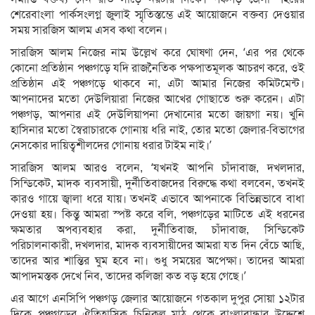
শেরেবাংলা পার্কসংলগ্ন জুলাই স্মৃতিস্তম্ভে এই আয়োজনে বক্তব্য দেওয়ার
সময় সারজিস আলম এসব কথা বলেন।
সারজিস আলম নিজের নাম উল্লেখ করে ঘোষণা দেন, ‘এর পর থেকে
কোনো প্রতিষ্ঠান পঞ্চগড়ে যদি রাজনৈতিক পক্ষপাতমূলক আচরণ করে, ওই
প্রতিষ্ঠান এই পঞ্চগড়ে থাকবে না, এটা আমার নিজের কমিটমেন্ট।
আপনাদের মতো দেউলিয়ারা নিজের আখের গোছাতে শুরু করেন। এটা
পঞ্চগড়, আপনার এই দেউলিয়াপনা দেখানোর মতো জায়গা নয়। খুনি
হাসিনার মতো স্বৈরাচারকে গোনায় ধরি নাই, তোর মতো জেলার-বিভাগের
নেসকোর দায়িত্বশীলদের গোনায় ধরার টাইম নাই।’
সারজিস আলম আরও বলেন, ‘যখনই আপনি চাঁদাবাজ, দখলদার,
সিন্ডিকেট, মাদক ব্যবসায়ী, দুর্নীতিবাজদের বিরুদ্ধে কথা বলবেন, তখনই
কারও গায়ে জ্বালা ধরে যায়। তখনই এভাবে আপনাকে বিভিন্নভাবে বাধা
দেওয়া হয়। কিন্তু আমরা স্পষ্ট করে বলি, পঞ্চগড়ের মাটিতে এই ধরনের
ক্ষমতার অপব্যবহার করা, দুর্নীতিবাজ, চাঁদাবাজ, সিন্ডিকেট
পরিচালনাকারী, দখলদার, মাদক ব্যবসায়ীদের আমরা যত দিন বেঁচে আছি,
তাদের আর শান্তির ঘুম হবে না। শুধু সময়ের অপেক্ষা। তাদের আমরা
আপাদমস্তক দেখে নিব, তাদের কলিজা কত বড় হয়ে গেছে।’
এর আগে এনসিপি পঞ্চগড় জেলার আয়োজনে গতকাল দুপুর সোয়া ১২টার
দিকে পঞ্চগড়ের ঐতিহাসিক চিনিকল মাঠ থেকে বাংলাবান্ধার উদ্দেশে