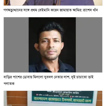
গণঅভ্যুত্থানের সঙ্গে প্রথম বেইমানি করেন জামায়াত আমির: রাশেদ খাঁন
বাড়ির পাশের ডোবায় মিললো যুবদল নেতার লাশ, দুই চাচাতো ভাই
পলাতক