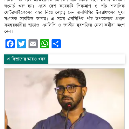
লংমার্চ শুরু হয়। এতে বেশ কয়েকটি পিকআপ ও পাঁচ শতাধিক
মোটরসাইকেলের বহর নিয়ে নেতৃত্ব দেন এনসিপির উত্তরাঞ্চলের মুখ্য
সংগঠক সারজিস আলম। এ সময় এনসিপির পাঁচ উপজেলার প্রধান
সমন্বয়কারীরা ছাড়াও এনসিপি ও জাতীয় যুবশক্তির নেতা-কর্মীরা অংশ
নেন।
Facebook
Twitter
Email
WhatsApp
Share
এ বিভাগের আরও খবর