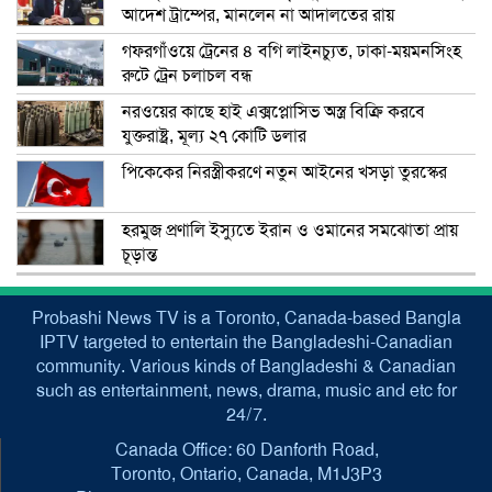
আদেশ ট্রাম্পের, মানলেন না আদালতের রায়
গফরগাঁওয়ে ট্রেনের ৪ বগি লাইনচ্যুত, ঢাকা-ময়মনসিংহ
রুটে ট্রেন চলাচল বন্ধ
নরওয়ের কাছে হাই এক্সপ্লোসিভ অস্ত্র বিক্রি করবে
যুক্তরাষ্ট্র, মূল্য ২৭ কোটি ডলার
পিকেকের নিরস্ত্রীকরণে নতুন আইনের খসড়া তুরস্কের
হরমুজ প্রণালি ইস্যুতে ইরান ও ওমানের সমঝোতা প্রায়
চূড়ান্ত
Probashi News TV is a Toronto, Canada-based Bangla
IPTV targeted to entertain the Bangladeshi-Canadian
community. Various kinds of Bangladeshi & Canadian
such as entertainment, news, drama, music and etc for
24/7.
Canada Office: 60 Danforth Road,
Toronto, Ontario, Canada, M1J3P3