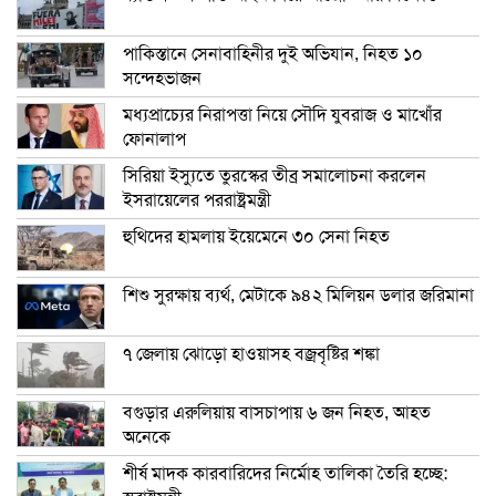
পাকিস্তানে সেনাবাহিনীর দুই অভিযান, নিহত ১০
সন্দেহভাজন
মধ্যপ্রাচ্যের নিরাপত্তা নিয়ে সৌদি যুবরাজ ও মাখোঁর
ফোনালাপ
সিরিয়া ইস্যুতে তুরস্কের তীব্র সমালোচনা করলেন
ইসরায়েলের পররাষ্ট্রমন্ত্রী
হুথিদের হামলায় ইয়েমেনে ৩০ সেনা নিহত
শিশু সুরক্ষায় ব্যর্থ, মেটাকে ৯৪২ মিলিয়ন ডলার জরিমানা
৭ জেলায় ঝোড়ো হাওয়াসহ বজ্রবৃষ্টির শঙ্কা
বগুড়ার এরুলিয়ায় বাসচাপায় ৬ জন নিহত, আহত
অনেকে
শীর্ষ মাদক কারবারিদের নির্মোহ তালিকা তৈরি হচ্ছে: