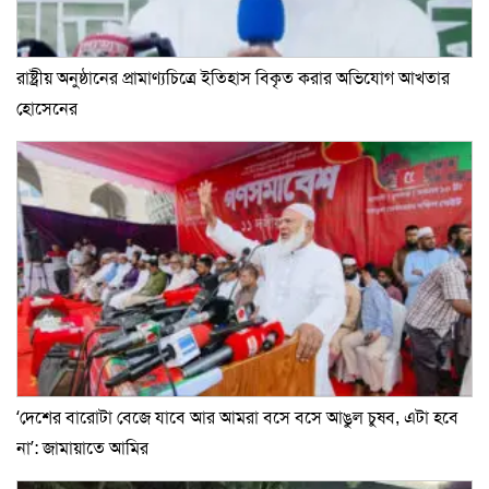
রাষ্ট্রীয় অনুষ্ঠানের প্রামাণ্যচিত্রে ইতিহাস বিকৃত করার অভিযোগ আখতার
হোসেনের
‘দেশের বারোটা বেজে যাবে আর আমরা বসে বসে আঙুল চুষব, এটা হবে
না’: জামায়াতে আমির