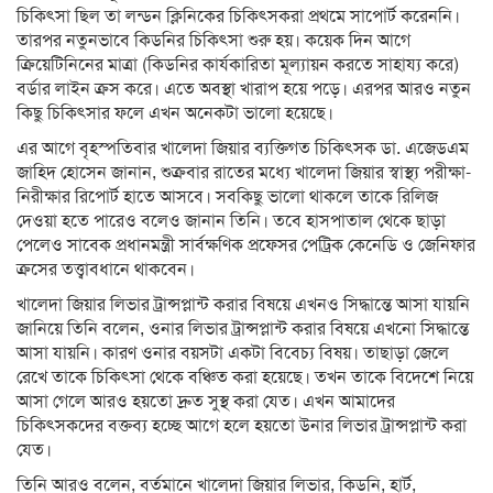
চিকিৎসা ছিল তা লন্ডন ক্লিনিকের চিকিৎসকরা প্রথমে সাপোর্ট করেননি।
তারপর নতুনভাবে কিডনির চিকিৎসা শুরু হয়। কয়েক দিন আগে
ক্রিয়েটিনিনের মাত্রা (কিডনির কার্যকারিতা মূল্যায়ন করতে সাহায্য করে)
বর্ডার লাইন ক্রস করে। এতে অবস্থা খারাপ হয়ে পড়ে। এরপর আরও নতুন
কিছু চিকিৎসার ফলে এখন অনেকটা ভালো হয়েছে।
এর আগে বৃহস্পতিবার খালেদা জিয়ার ব্যক্তিগত চিকিৎসক ডা. এজেডএম
জাহিদ হোসেন জানান, শুক্রবার রাতের মধ্যে খালেদা জিয়ার স্বাস্থ্য পরীক্ষা-
নিরীক্ষার রিপোর্ট হাতে আসবে। সবকিছু ভালো থাকলে তাকে রিলিজ
দেওয়া হতে পারেও বলেও জানান তিনি। তবে হাসপাতাল থেকে ছাড়া
পেলেও সাবেক প্রধানমন্ত্রী সার্বক্ষণিক প্রফেসর পেট্রিক কেনেডি ও জেনিফার
ক্রসের তত্ত্বাবধানে থাকবেন।
খালেদা জিয়ার লিভার ট্রান্সপ্লান্ট করার বিষয়ে এখনও সিদ্ধান্তে আসা যায়নি
জানিয়ে তিনি বলেন, ওনার লিভার ট্রান্সপ্লান্ট করার বিষয়ে এখনো সিদ্ধান্তে
আসা যায়নি। কারণ ওনার বয়সটা একটা বিবেচ্য বিষয়। তাছাড়া জেলে
রেখে তাকে চিকিৎসা থেকে বঞ্চিত করা হয়েছে। তখন তাকে বিদেশে নিয়ে
আসা গেলে আরও হয়তো দ্রুত সুস্থ করা যেত। এখন আমাদের
চিকিৎসকদের বক্তব্য হচ্ছে আগে হলে হয়তো উনার লিভার ট্রান্সপ্লান্ট করা
যেত।
তিনি আরও বলেন, বর্তমানে খালেদা জিয়ার লিভার, কিডনি, হার্ট,