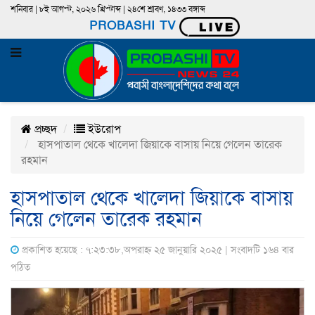
শনিবার | ৮ই আগস্ট, ২০২৬ খ্রিস্টাব্দ | ২৪শে শ্রাবণ, ১৪৩৩ বঙ্গাব্দ
PROBASHI TV
প্রচ্ছদ
ইউরোপ
হাসপাতাল থেকে খালেদা জিয়াকে বাসায় নিয়ে গেলেন তারেক
রহমান
হাসপাতাল থেকে খালেদা জিয়াকে বাসায়
নিয়ে গেলেন তারেক রহমান
প্রকাশিত হয়েছে : ৭:২৩:৩৮,অপরাহ্ন ২৫ জানুয়ারি ২০২৫ | সংবাদটি ১৬৪ বার
পঠিত