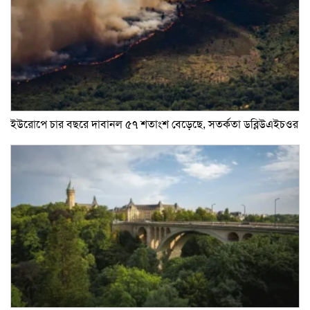
ইউরোপে চার বছরে দাবানল ৫৭ শতাংশ বেড়েছে, সতর্কতা ডব্লিউএইচওর