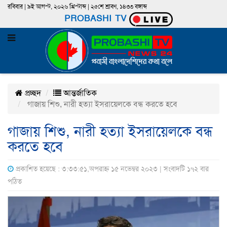
রবিবার | ৯ই আগস্ট, ২০২৬ খ্রিস্টাব্দ | ২৫শে শ্রাবণ, ১৪৩৩ বঙ্গাব্দ
PROBASHI TV
প্রচ্ছদ
আন্তর্জাতিক
গাজায় শিশু, নারী হত্যা ইসরায়েলকে বন্ধ করতে হবে
গাজায় শিশু, নারী হত্যা ইসরায়েলকে বন্ধ
করতে হবে
প্রকাশিত হয়েছে : ৩:৩৩:৫১,অপরাহ্ন ১৫ নভেম্বর ২০২৩ | সংবাদটি ১৭২ বার
পঠিত