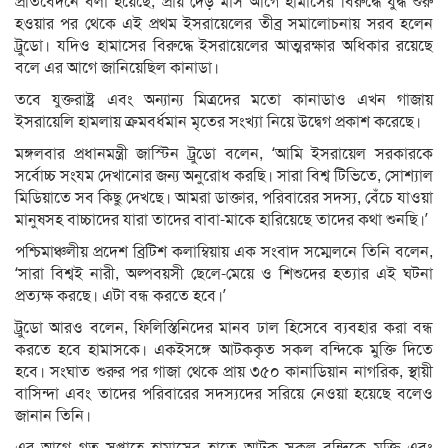
প্রতিবেদনে বলা হয়েছে, প্রায় দেড় মাস আগে হামাসের বিরুদ্ধে যুদ্ধ শুরু
হওয়ার পর থেকে এই প্রথম ইসরায়েলের তীব্র সমালোচনায় সরব হলেন
ট্রুডো। যদিও হামাসের বিরুদ্ধে ইসরায়েলের আত্মরক্ষার অধিকার রয়েছে
বলে এর আগে জানিয়েছিল কানাডা।
তবে যুক্তরাষ্ট্র এবং অন্যান্য মিত্রদের মতো কানাডাও এখন গাজায়
ইসরায়েলি হামলায় ক্রমবর্ধমান মৃতের সংখ্যা নিয়ে উদ্বেগ প্রকাশ করেছে।
মঙ্গলবার প্রধানমন্ত্রী জাস্টিন ট্রুডো বলেন, ‘আমি ইসরায়েল সরকারকে
সর্বোচ্চ সংযম দেখানোর জন্য অনুরোধ করছি। সারা বিশ্ব টিভিতে, সোশ্যাল
মিডিয়াতে সব কিছু দেখছে। আমরা ডাক্তার, পরিবারের সদস্য, বেঁচে যাওয়া
মানুষসহ বাচ্চাদের যারা তাদের বাবা-মাকে হারিয়েছে তাদের কথা শুনছি।’
পশ্চিমাঞ্চলীয় প্রদেশ ব্রিটিশ কলাম্বিয়ায় এক সংবাদ সম্মেলনে তিনি বলেন,
‘সারা বিশ্বই নারী, অল্পবয়সী ছেলে-মেয়ে ও শিশুদের হত্যার এই ঘটনা
প্রত্যক্ষ করছে। এটা বন্ধ করতে হবে।’
ট্রুডো আরও বলেন, ফিলিস্তিনিদের মানব ঢাল হিসেবে ব্যবহার করা বন্ধ
করতে হবে হামাসকে। একইসঙ্গে আটককৃত সকল বন্দিকে মুক্তি দিতে
হবে। সংঘাত শুরুর পর গাজা থেকে প্রায় ৩৫০ কানাডিয়ান নাগরিক, স্থায়ী
বাসিন্দা এবং তাদের পরিবারের সদস্যদের সরিয়ে নেওয়া হয়েছে বলেও
জানান তিনি।