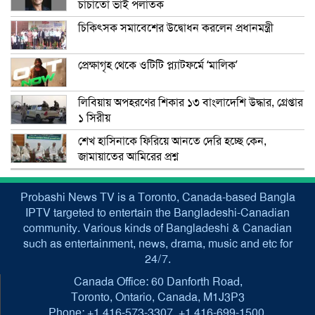
চাচাতো ভাই পলাতক
চিকিৎসক সমাবেশের উদ্বোধন করলেন প্রধানমন্ত্রী
প্রেক্ষাগৃহ থেকে ওটিটি প্ল্যাটফর্মে ‘মালিক’
লিবিয়ায় অপহরণের শিকার ১৩ বাংলাদেশি উদ্ধার, গ্রেপ্তার
১ সিরীয়
শেখ হাসিনাকে ফিরিয়ে আনতে দেরি হচ্ছে কেন,
জামায়াতের আমিরের প্রশ্ন
Probashi News TV is a Toronto, Canada-based Bangla
IPTV targeted to entertain the Bangladeshi-Canadian
community. Various kinds of Bangladeshi & Canadian
such as entertainment, news, drama, music and etc for
24/7.
Canada Office: 60 Danforth Road,
Toronto, Ontario, Canada, M1J3P3
Phone: +1 416-573-3307, +1 416-699-1500,