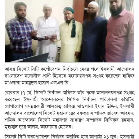
আসন্ন সিলেট সিটি কর্পোরেশন নির্বাচনে মেয়র পদে ইসলামী আন্দোলন
বাংলাদেশ মনোনীত প্রার্থী হিসেবে মনোনয়নপত্র সংগ্রহ করেছেন হাফিজ
মাওলানা মাহমুদুল হাসান এলএল.বি।
রোববার (৭ মে) সিলেট নির্বাচন অফিসে তাঁর পক্ষে মনোননয়নপত্র সংগ্রহ
করেছেন ইসলামী আন্দোলনের সিসিক নির্বাচন পরিচালনা কমিটির
যোগাযোগ সমন্নয়কারী আলহাজ্ব হাফিজ মাওলানা ইমাদ উদ্দিন, ইসলামী
আন্দোলন বাংলাদেশ সিলেট মহানগরের দফতর সম্পাদক জাবেদ আহমদ,
শ্রমিক আন্দোলন সিলেট মহানগর সাধারণ সম্পাদক সিদ্দিকুর রহমান,
মুহাম্মদ নূরে আলম, আনোয়ার হোসেন।
সিলেট সিটি করপোরেশন নির্বাচন অনুষ্ঠিত হবে আগামী ২১ জুন। ইসলামী