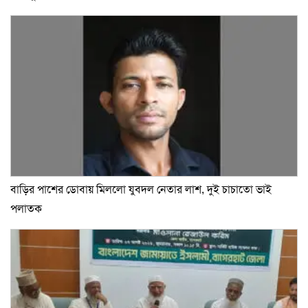
বাড়ির পাশের ডোবায় মিললো যুবদল নেতার লাশ, দুই চাচাতো ভাই
পলাতক