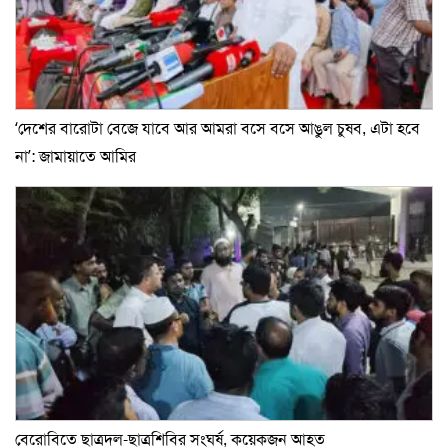
‘দেশের বারোটা বেজে যাবে আর আমরা বসে বসে আঙুল চুষব, এটা হবে
না’: জামায়াতে আমির
বেরোবিতে ছাত্রদল-ছাত্রশিবির সংঘর্ষ, কয়েকজন আহত