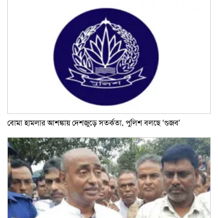
বোমা হামলার আশঙ্কায় দেশজুড়ে সতর্কতা, পুলিশ বলছে ‘গুজব’