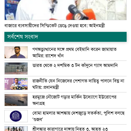
বাজারে ব্যবসায়ীদের সিন্ডিকেট ভেঙে দেওয়া হবে: আইনমন্ত্রী
সর্বশেষ সংবাদ
গণঅভ্যুত্থানের সঙ্গে প্রথম বেইমানি করেন জামায়াত
আমির: রাশেদ খাঁন
ভারত থেকে ২ দশমিক ৩ টন কাঁদুনে গ্যাস আমদানি
রাজনীতি যেন নিজেদের পেশাগত দায়িত্ব পালনে বিঘ্ন না
ঘটায়: প্রধানমন্ত্রী
হরমুজে নৌজোট গড়ার মার্কিন উদ্যোগে ইউরোপের
অনাগ্রহ
বোমা হামলার আশঙ্কায় দেশজুড়ে সতর্কতা, পুলিশ বলছে
‘গুজব’
শ্রীলঙ্কার কারাগারে দাঙ্গায় নিহত ৩, আহত ২৩