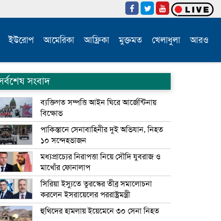
ইউরোপ
আমেরিকা
আফ্রিকা
মুক্তমত
খেলাধুলা
আরও
সর্বশেষ সংবাদ
ব্যক্তিগত সম্পত্তি আইন ঘিরে আর্জেন্টিনায়
বিক্ষোভ
পাকিস্তানে সেনাবাহিনীর দুই অভিযান, নিহত
১০ সন্দেহভাজন
মধ্যপ্রাচ্যের নিরাপত্তা নিয়ে সৌদি যুবরাজ ও
মাখোঁর ফোনালাপ
সিরিয়া ইস্যুতে তুরস্কের তীব্র সমালোচনা
করলেন ইসরায়েলের পররাষ্ট্রমন্ত্রী
হুথিদের হামলায় ইয়েমেনে ৩০ সেনা নিহত