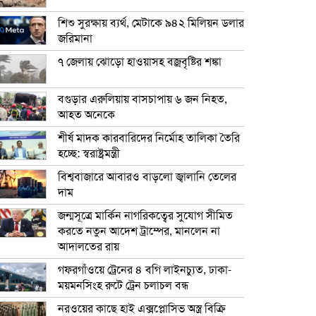
শিশু সুরক্ষায় ব্যর্থ, মেটাকে ৯৪২ মিলিয়ন ডলার
জরিমানা
৭ জেলায় ঝোড়ো হাওয়াসহ বজ্রবৃষ্টির শঙ্কা
বগুড়ার এরুলিয়ায় বাসচাপায় ৬ জন নিহত,
আহত অনেকে
শীর্ষ মাদক কারবারিদের নির্মোহ তালিকা তৈরি
হচ্ছে: স্বরাষ্ট্রমন্ত্রী
বিশ্ববাজারে আবারও বাড়লো জ্বালানি তেলের
দাম
জন্মসূত্রে মার্কিন নাগরিকত্বের সুযোগ সীমিত
করতে নতুন আদেশ ট্রাম্পের, মানলেন না
আদালতের রায়
গফরগাঁওয়ে ট্রেনের ৪ বগি লাইনচ্যুত, ঢাকা-
ময়মনসিংহ রুটে ট্রেন চলাচল বন্ধ
নরওয়ের কাছে হাই এক্সপ্লোসিভ অস্ত্র বিক্রি