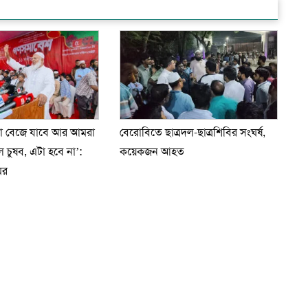
টা বেজে যাবে আর আমরা
বেরোবিতে ছাত্রদল-ছাত্রশিবির সংঘর্ষ,
চুষব, এটা হবে না’:
কয়েকজন আহত
ির