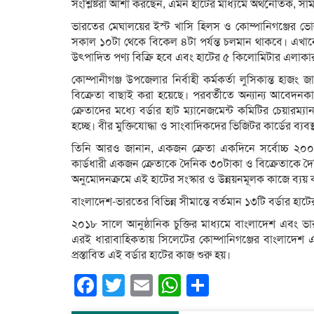
সংশ্লিষ্টরা আশা করছেন, এমন হাটের মাধ্যমে অর্থনৈতিক, সামা
ভারতের মেঘালয়ের ইস্ট খাসি হিলস ও কোম্পানিগঞ্জের ভোলাগ
সকাল ১০টা থেকে বিকেল ৪টা পর্যন্ত চলমান থাকবে। এখান
উৎপাদিত পণ্য বিক্রি হবে এবং হাটের ৫ কিলোমিটার এলাকার ব
কোম্পানীগঞ্জ উপজেলার নির্বাহী কর্মকর্তা লুসিকান্ত হাজ
বিক্রেতা বাছাই করা হয়েছে। পরবর্তীতে অন্যান্য আবেদন
ক্রেতাদের মধ্যে বর্ডার হাট ম্যানেজমেন্ট কমিটির চেয়ারম্যা
হচ্ছে। বীর মুক্তিযোদ্ধা ও সাংবাদিকদের ভিজিটর কার্ডের ব্যব
তিনি আরও জানান, একজন ক্রেতা একদিনে সর্বোচ্চ ২০০
কার্ডধারী একজন ক্রেতাকে দৈনিক ৩০টাকা ও বিক্রেতাকে দৈন
অনুমোদনক্রমে এই হাটের সংস্কার ও উন্নয়নমূলক কাজে ব্যয় 
বাংলাদেশ-ভারতের বিভিন্ন সীমান্তে বর্তমান ১৩টি বর্ডার হাটে
২০১৮ সালে আনুষ্ঠানিক চুক্তির মাধ্যমে বাংলাদেশ এবং ভারতের
এরই ধারাবাহিকতায় সিলেটের কোম্পানিগঞ্জের বাংলাদেশ
প্রস্তাবিত এই বর্ডার হাটের কাজ শুরু হয়।
Facebook
Twitter
Email
WhatsApp
Share