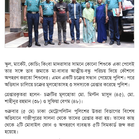
স্কুল, মার্কেট, কোচিং কিংবা মাদরাসার সামনে কোনো শিশুকে একা পেলেই
তার সঙ্গে ভাব জমাতে মা-বাবার আত্মীয়-বন্ধু পরিচয় দি‌য়ে কৌশলে
অপহরণ করতো শিশুদের। এমন এক‌টি চ‌ক্রের সন্ধান পে‌য়ে‌ছে পু‌লিশ। প‌রে
অভিযান চা‌লি‌য়ে চক্রের মূলহোতাসহ ৩ সদস্যকে গ্রেপ্তার করেছে পুলিশ।
গ্রেপ্তারকৃতরা হ‌লেন- চক্রটির মূল‌হোতা মো. মিল্টন মাসুদ (৪৫), মো.
শাহীনুর রহমান (৩৮) ও সুফিয়া বেগম (৪৮)।
শুক্রবার (৫ মে) ঢাকা মেট্রোপলিটন পুলিশের উত্তরা বিভাগের বিশেষ
অভিযানে গাজীপুরের সালনা থে‌কে তাদের গ্রেপ্তার করা হয়। তাদের কাছ
থেকে ২টি মোবাইল ফোন ও অপহরণে ব্যবহৃত ৫টি সিমকার্ড জব্দ করা
হয়ে‌ছে।