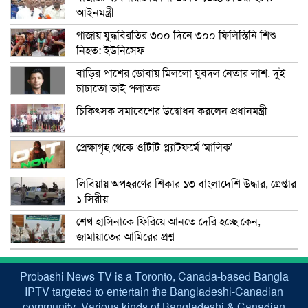
আইনমন্ত্রী
গাজায় যুদ্ধবিরতির ৩০০ দিনে ৩০০ ফিলিস্তিনি শিশু
নিহত: ইউনিসেফ
বাড়ির পাশের ডোবায় মিললো যুবদল নেতার লাশ, দুই
চাচাতো ভাই পলাতক
চিকিৎসক সমাবেশের উদ্বোধন করলেন প্রধানমন্ত্রী
প্রেক্ষাগৃহ থেকে ওটিটি প্ল্যাটফর্মে ‘মালিক’
লিবিয়ায় অপহরণের শিকার ১৩ বাংলাদেশি উদ্ধার, গ্রেপ্তার
১ সিরীয়
শেখ হাসিনাকে ফিরিয়ে আনতে দেরি হচ্ছে কেন,
জামায়াতের আমিরের প্রশ্ন
Probashi News TV is a Toronto, Canada-based Bangla
IPTV targeted to entertain the Bangladeshi-Canadian
community. Various kinds of Bangladeshi & Canadian