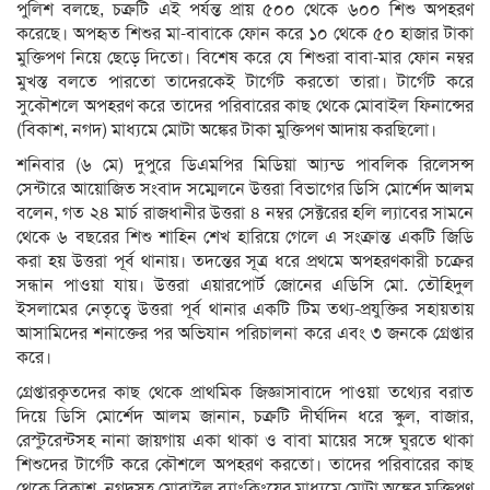
পু‌লিশ বল‌ছে, চক্রটি এই পর্যন্ত প্রায় ৫০০ থেকে ৬০০ শিশু অপহরণ
করেছে। অপহৃত শিশুর মা-বাবাকে ফোন করে ১০ থেকে ৫০ হাজার টাকা
মুক্তিপণ নিয়ে ছেড়ে দি‌তো। বিশেষ করে যে শিশুরা বাবা-মার ফোন নম্বর
মুখস্ত বলতে পারতো তাদেরকেই টার্গেট করতো তারা। টার্গেট করে
সুকৌশলে অপহরণ করে তাদের পরিবারের কাছ থে‌কে মোবাইল ফিনান্সের
(বিকাশ, নগদ) মাধ্যমে মোটা অঙ্কের টাকা মুক্তিপণ আদায় করছিলো।
শনিবার (৬ মে) দুপুরে ডিএমপির মিডিয়া আ্যন্ড পাবলিক রিলেসন্স
সেন্টারে আয়োজিত সংবাদ সম্মেলনে উত্তরা বিভাগের ডিসি মোর্শেদ আলম
বলেন, গত ২৪ মার্চ রাজধানীর উত্তরা ৪ নম্বর সেক্টরের হলি ল্যাবের সামনে
থেকে ৬ বছরের শিশু শাহিন শেখ হারিয়ে গেলে এ সংক্রান্ত একটি জিডি
করা হয় উত্তরা পূর্ব থানায়। তদন্তের সূত্র ধরে প্রথমে অপহরণকারী চক্রের
সন্ধান পাওয়া যায়। উত্তরা এয়ারপোর্ট জোনের এডিসি মো. তৌহিদুল
ইসলামের নেতৃত্বে উত্তরা পূর্ব থানার একটি টিম তথ্য-প্রযুক্তির সহায়তায়
আসামিদের শনাক্তের পর অভিযান পরিচালনা করে এবং ৩ জনকে গ্রেপ্তার
করে।
গ্রেপ্তারকৃত‌দের কাছ থে‌কে প্রাথমিক জিজ্ঞাসাবাদে পাওয়া ত‌থ্যের বরাত
দি‌য়ে ডি‌সি মো‌র্শেদ আলম জানান, চক্রটি দীর্ঘদিন ধরে স্কুল, বাজার,
রেস্টুরেন্টসহ নানা জায়গায় একা থাকা ও বাবা মায়ের সঙ্গে ঘুরতে থাকা
শিশুদের টার্গেট করে কৌশলে অপহরণ করতো। তাদের পরিবারের কাছ
থেকে বিকাশ, নগদসহ মোবাইল ব্যাংকিংয়ের মাধ্যমে মোটা অঙ্কের মুক্তিপণ