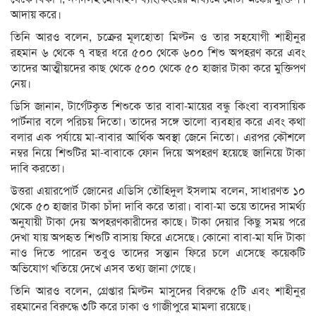
আদায় করে।
তি‌নি আরও বলেন, চক্রের মূলহোতা মিল্টন ও তার সহযোগী শাহীনুর
রহমান ৬ থেকে ৭ বছর ধরে ৫০০ থেকে ৬০০ শিশু অপহরণ করে এবং
তাদের আত্মীয়দের কাছ থেকে ৫০০ থেকে ৫০ হাজার টাকা করে মুক্তিপণ
নেয়।
ডি‌সি জানান, টার্গেটকৃত শিশুকে তার বাবা-মায়ের বন্ধু কিংবা ব্যবসায়িক
পার্টনার বলে পরিচয় দিতো। তাদের সঙ্গে ভালো ব্যবহার করে এবং কথা
বলার এক পর্যায়ে মা-বাবার আর্থিক অবস্থা জেনে নিতো। এরপর কৌশলে
নম্বর নিয়ে শিশুটির মা-বাবাকে ফোন দিয়ে অপহরণ হয়েছে জানিয়ে টাকা
দাবি করতো।
উত্তরা এয়ারপোর্ট জোনের এডিসি তৌহিদুল ইসলাম বলেন, সাধারণত ১০
থেকে ৫০ হাজার টাকা চাঁদা দাবি করে তারা। বাবা-মা ভয়ে তাদের সামর্থ্য
অনুযায়ী টাকা দেয় অপহরণকারীদের কাছে। টাকা দেয়ার কিছু সময় পরে
দেখা যায় অপহৃত শিশুটি বাসায় ফিরে এসেছে। কোনো বাবা-মা যদি টাকা
নাও দিতে পারেন তবুও তাদের সন্তান ফিরে চলে এসেছে কয়েকটি
অভিযোগ খতিয়ে দেখে এসব তথ‌্য জানা গে‌ছে।
তি‌নি আরও বলেন, গ্রেপ্তার মিল্টন মাসুদের বিরুদ্ধে ৫টি এবং শাহীনুর
রহমানের বিরুদ্ধে ৩টি করে ঢাকা ও গাজীপুরে মামলা রয়েছে।