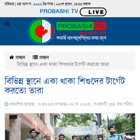
রবিবার | ৯ই আগস্ট, ২০২৬ খ্রিস্টাব্দ | ২৫শে শ্রাবণ, ১৪৩৩ বঙ্গাব্দ
PROBASHI TV
প্রচ্ছদ
প্রচ্ছদ
বি‌ভিন্ন স্থা‌নে একা থাকা শিশুদের টা‌র্গেট কর‌তো তারা
বি‌ভিন্ন স্থা‌নে একা থাকা শিশুদের টা‌র্গেট
কর‌তো তারা
প্রকাশিত হয়েছে : ৬:৫৬:৪৩,অপরাহ্ন ০৬ মে ২০২৩ | সংবাদটি ১৩৪ বার পঠিত