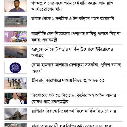
গণঅভ্যুত্থানের সঙ্গে প্রথম বেইমানি করেন জামায়াত
আমির: রাশেদ খাঁন
ভারত থেকে ২ দশমিক ৩ টন কাঁদুনে গ্যাস আমদানি
রাজনীতি যেন নিজেদের পেশাগত দায়িত্ব পালনে বিঘ্ন না
ঘটায়: প্রধানমন্ত্রী
হরমুজে নৌজোট গড়ার মার্কিন উদ্যোগে ইউরোপের
অনাগ্রহ
বোমা হামলার আশঙ্কায় দেশজুড়ে সতর্কতা, পুলিশ বলছে
‘গুজব’
শ্রীলঙ্কার কারাগারে দাঙ্গায় নিহত ৩, আহত ২৩
কিশোরের গুলিতে নিহত ৮, কঠোর অস্ত্র আইন আনার
ঘোষণা থাই প্রধানমন্ত্রীর
রাশিয়ার বিরুদ্ধে নিষেধাজ্ঞা বিলে মার্কিন সিনেটে সায়
বাজারে ব্যবসায়ীদের সিন্ডিকেট ভেঙে দেওয়া হবে: