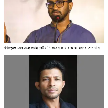
গণঅভ্যুত্থানের সঙ্গে প্রথম বেইমানি করেন জামায়াত আমির: রাশেদ খাঁন