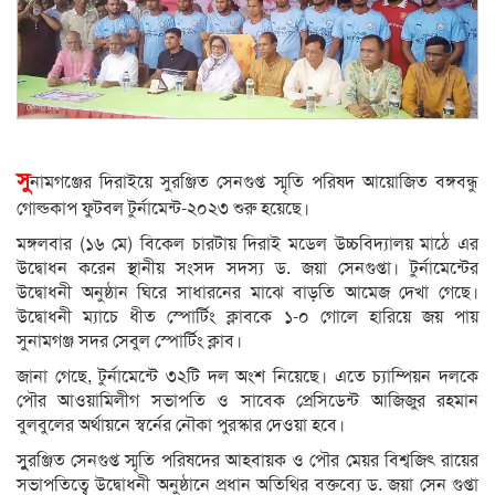
সু
নামগঞ্জের দিরাইয়ে সুরঞ্জিত সেনগুপ্ত স্মৃতি পরিষদ আয়োজিত বঙ্গবন্ধু
গোল্ডকাপ ফুটবল টুর্নামেন্ট-২০২৩ শুরু হয়েছে।
মঙ্গলবার (১৬ মে) বিকেল চারটায় দিরাই মডেল উচ্চবিদ্যালয় মাঠে এর
উদ্বোধন করেন স্থানীয় সংসদ সদস্য ড. জয়া সেনগুপ্তা। টুর্নামেন্টের
উদ্বোধনী অনুষ্ঠান ঘিরে সাধারনের মাঝে বাড়তি আমেজ দেখা গেছে।
উদ্বোধনী ম্যাচে ধীত স্পোর্টিং ক্লাবকে ১-০ গোলে হারিয়ে জয় পায়
সুনামগঞ্জ সদর সেবুল স্পোর্টিং ক্লাব।
জানা গেছে, টুর্নামেন্টে ৩২টি দল অংশ নিয়েছে। এতে চ্যাম্পিয়ন দলকে
পৌর আওয়ামিলীগ সভাপতি ও সাবেক প্রেসিডেন্ট আজিজুর রহমান
বুলবুলের অর্থায়নে স্বর্নের নৌকা পুরস্কার দেওয়া হবে।
সুুুরঞ্জিত সেনগুপ্ত স্মৃতি পরিষদের আহবায়ক ও পৌর মেয়র বিশ্বজিৎ রায়ের
সভাপতিত্বে উদ্বোধনী অনুষ্ঠানে প্রধান অতিথির বক্তব্যে ড. জয়া সেন গুপ্তা