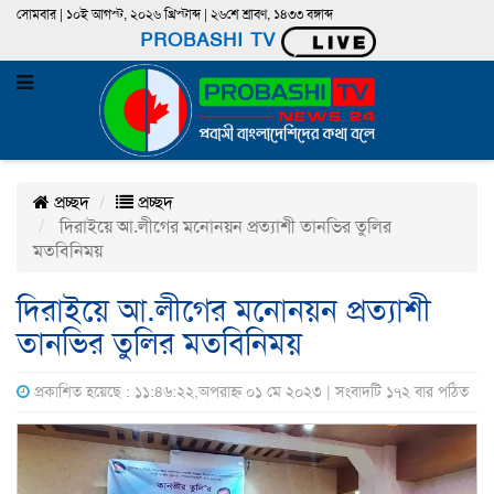
সোমবার | ১০ই আগস্ট, ২০২৬ খ্রিস্টাব্দ | ২৬শে শ্রাবণ, ১৪৩৩ বঙ্গাব্দ
PROBASHI TV
প্রচ্ছদ
প্রচ্ছদ
দিরাইয়ে আ.লীগের মনোনয়ন প্রত্যাশী তানভির তুলির
মতবিনিময়
দিরাইয়ে আ.লীগের মনোনয়ন প্রত্যাশী
তানভির তুলির মতবিনিময়
প্রকাশিত হয়েছে : ১১:৪৬:২২,অপরাহ্ন ০১ মে ২০২৩ | সংবাদটি ১৭২ বার পঠিত