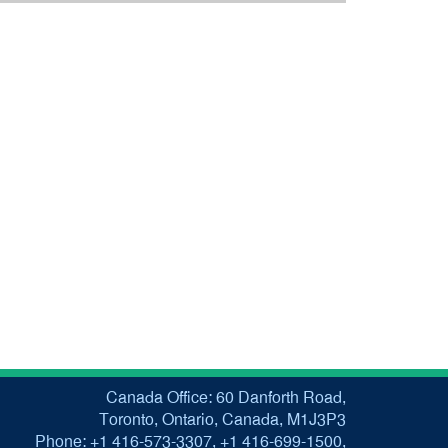
Canada Office: 60 Danforth Road,
Toronto, Ontario, Canada, M1J3P3
Phone: +1 416-573-3307, +1 416-699-1500,