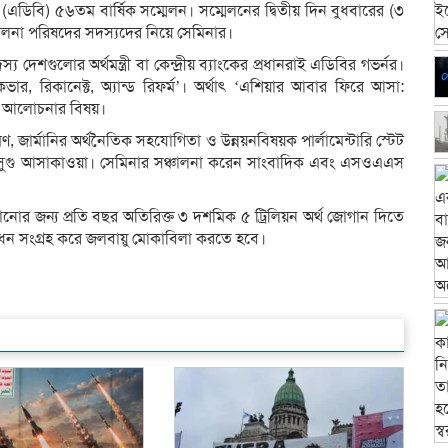
ের (এডিবি) ৫৬তম বার্ষিক সম্মেলন। সম্মেলনের দ্বিতীয় দিন বুধবারের (৩
ালনা পরিষদের সদস্যদের নিয়ে সেমিনার।
শগুলোর অর্থমন্ত্রী বা কেন্দ্রীয় ব্যাংকের প্রধানরাই এডিবির গভর্নর।
কভার, রিকানেক্ট, অ্যান্ড রিফর্ম’। অর্থাৎ ‘এশিয়ার আবার ফিরে আসা:
ের আলোচনার বিষয়।
, জার্মানির অর্থনৈতিক সহযোগিতা ও উন্নয়নবিষয়ক পার্লামেন্টারি স্টেট
সাতসুগু আসাকাওয়া। সেমিনার সঞ্চালনা করেন সাংবাদিক এবং এসওএএস
ানোর জন্য প্রতি বছর অতিরিক্ত ৩ দশমিক ৫ ট্রিলিয়ন অর্থ জোগান দিতে
 মূলধন সংগ্রহ করে জলবায়ু মোকাবিলা করতে হবে।