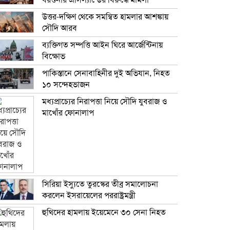
বরগুনার এসিল্যান্ডের বিরুদ্ধে মামলা
উত্তর-দক্ষিণ থেকে সমন্বিত হামলার আশঙ্কায়
সৌদি আরব
ব্যক্তিগত সম্পত্তি আইন ঘিরে আর্জেন্টিনায়
বিক্ষোভ
পাকিস্তানে সেনাবাহিনীর দুই অভিযান, নিহত
১০ সন্দেহভাজন
মধ্যপ্রাচ্যের নিরাপত্তা নিয়ে সৌদি যুবরাজ ও
মাখোঁর ফোনালাপ
সিরিয়া ইস্যুতে তুরস্কের তীব্র সমালোচনা
করলেন ইসরায়েলের পররাষ্ট্রমন্ত্রী
হুথিদের হামলায় ইয়েমেনে ৩০ সেনা নিহত