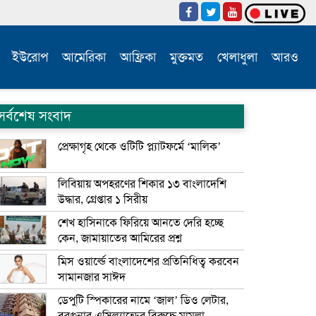
ইউরোপ
আমেরিকা
আফ্রিকা
মুক্তমত
খেলাধুলা
আরও
সর্বশেষ সংবাদ
প্রেক্ষাগৃহ থেকে ওটিটি প্ল্যাটফর্মে ‘মালিক’
লিবিয়ায় অপহরণের শিকার ১৩ বাংলাদেশি
উদ্ধার, গ্রেপ্তার ১ সিরীয়
শেখ হাসিনাকে ফিরিয়ে আনতে দেরি হচ্ছে
কেন, জামায়াতের আমিরের প্রশ্ন
মিস ওয়ার্ল্ডে বাংলাদেশের প্রতিনিধিত্ব করবেন
সামানজার সাঈদ
ডেপুটি স্পিকারের নামে ‘জাল’ ডিও লেটার,