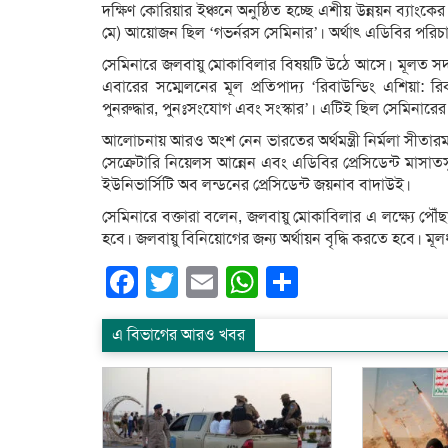
দক্ষিণ কোরিয়ার ইঞ্চনে অনুষ্ঠিত হচ্ছে এশীয় উন্নয়ন ব্যাংক
মে) আয়োজন ছিল ‘গভর্নরস সেমিনার’। অর্থাৎ এডিবির পরিচ
সেমিনারে জলবায়ু মোকাবিলার বিষয়টি উঠে আসে। মূলত সদস্য দে
এবারের সম্মেলনের মূল প্রতিপাদ্য ‘রিবাউন্ডিং এশিয়া: রি
পুনরুদ্ধার, পুনঃসংযোগ এবং সংস্কার’। এটিই ছিল সেমিনার
আলোচনায় আরও অংশ নেন ভারতের অর্থমন্ত্রী নির্মলা সীতারমণ
সেক্রেটারি নিয়েলস আন্নেন এবং এডিবির প্রেসিডেন্ট মা
ইউনিভার্সিটি অব লন্ডনের প্রেসিডেন্ট জয়নাব বাদাউই।
সেমিনারে বক্তারা বলেন, জলবায়ু মোকাবিলার এ লক্ষ্যে পৌঁছ
হবে। জলবায়ু বিনিয়োগের জন্য অর্থায়ন বৃদ্ধি করতে হবে।
Facebook
Twitter
Email
WhatsApp
Share
এ বিভাগের আরও খবর