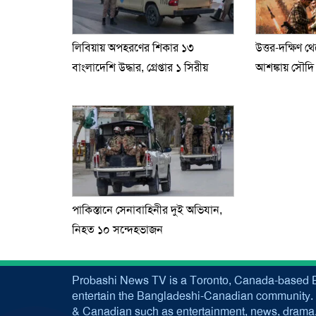
লিবিয়ায় অপহরণের শিকার ১৩
উত্তর-দক্ষিণ থ
বাংলাদেশি উদ্ধার, গ্রেপ্তার ১ সিরীয়
আশঙ্কায় সৌদ
পাকিস্তানে সেনাবাহিনীর দুই অভিযান,
নিহত ১০ সন্দেহভাজন
Probashi News TV is a Toronto, Canada-based B
entertain the Bangladeshi-Canadian community. 
& Canadian such as entertainment, news, drama, 