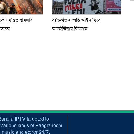
েকে সমন্বিত হামলার
ব্যক্তিগত সম্পত্তি আইন ঘিরে
ি আরব
আর্জেন্টিনায় বিক্ষোভ
angla IPTV targeted to
Various kinds of Bangladeshi
music and etc for 24/7.