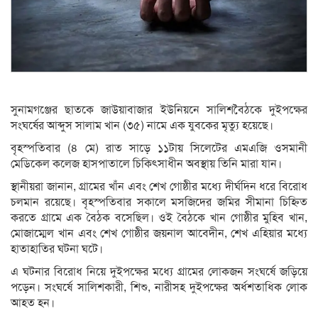
সুনামগঞ্জের ছাতকে জাউয়াবাজার ইউনিয়নে সালিশবৈঠকে দুইপক্ষের
সংঘর্ষের আব্দুস সালাম খান (৩৫) নামে এক যুবকের মৃত্যু হয়েছে।
বৃহস্পতিবার (৪ মে) রাত সাড়ে ১১টায় সিলেটের এমএজি ওসমানী
মেডিকেল কলেজ হাসপাতালে চিকিৎসাধীন অবস্থায় তিনি মারা যান।
স্থানীয়রা জানান, গ্রামের খাঁন এবং শেখ গোষ্ঠীর মধ্যে দীর্ঘদিন ধরে বিরোধ
চলমান রয়েছে। বৃহস্পতিবার সকালে মসজিদের জমির সীমানা চিহ্নিত
করতে গ্রামে এক বৈঠক বসেছিল। ওই বৈঠকে খান গোষ্ঠীর মুহিব খান,
মোজাম্মেল খান এবং শেখ গোষ্ঠীর জয়নাল আবেদীন, শেখ এহিয়ার মধ্যে
হাতাহাতির ঘটনা ঘটে।
এ ঘটনার বিরোধ নিয়ে দুইপক্ষের মধ্যে গ্রামের লোকজন সংঘর্ষে জড়িয়ে
পড়েন। সংঘর্ষে সালিশকারী, শিশু, নারীসহ দুইপক্ষের অর্ধশতাধিক লোক
আহত হন।