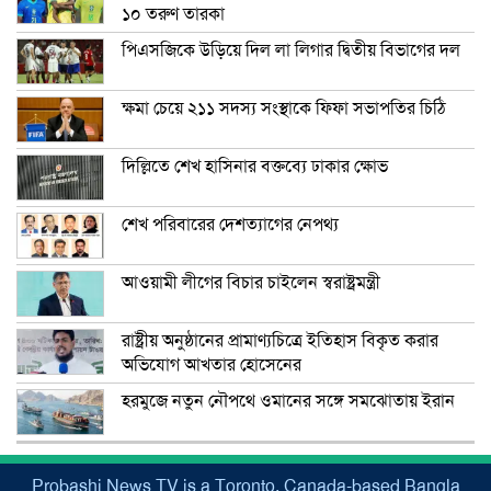
১০ তরুণ তারকা
পিএসজিকে উড়িয়ে দিল লা লিগার দ্বিতীয় বিভাগের দল
ক্ষমা চেয়ে ২১১ সদস্য সংস্থাকে ফিফা সভাপতির চিঠি
দিল্লিতে শেখ হাসিনার বক্তব্যে ঢাকার ক্ষোভ
শেখ পরিবারের দেশত্যাগের নেপথ্য
আওয়ামী লীগের বিচার চাইলেন স্বরাষ্ট্রমন্ত্রী
রাষ্ট্রীয় অনুষ্ঠানের প্রামাণ্যচিত্রে ইতিহাস বিকৃত করার
অভিযোগ আখতার হোসেনের
হরমুজে নতুন নৌপথে ওমানের সঙ্গে সমঝোতায় ইরান
Probashi News TV is a Toronto, Canada-based Bangla