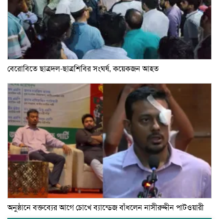
বেরোবিতে ছাত্রদল-ছাত্রশিবির সংঘর্ষ, কয়েকজন আহত
অনুষ্ঠানে বক্তব্যের আগে চোখে ব্যান্ডেজ বাঁধলেন নাসীরুদ্দীন পাটওয়ারী