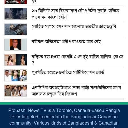
২৭
২০ মিনিটে সাত বিস্ফোরণে কেঁপে উঠল দুবাই, ছড়িয়ে
পড়ল ঘন কালো ধোঁয়া
লোহিত সাগরে ক্ষেপণাস্ত্র হামলায় ভারতীয় জাহাজডুবি
বর্ষীয়ান অভিনেতা প্রদীপ রাওয়াত আর নেই
বস্তিতে বড় হওয়া মেয়েটি এখন দুই বাড়ির মালিক, কে সে
?
পুনর্গঠিত হয়েছে চলচ্চিত্র সার্টিফিকেশন বোর্ড
এনসিপির অব্যাহতিপ্রাপ্ত নেতা গাজী সালাউদ্দিনের উপর
আদালত চত্বরে ডিম নিক্ষেপ
Probashi News TV is a Toronto, Canada-based Bangla
IPTV targeted to entertain the Bangladeshi-Canadian
community. Various kinds of Bangladeshi & Canadian