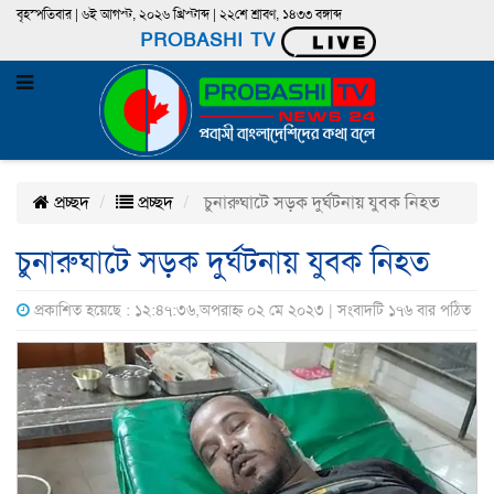
বৃহস্পতিবার | ৬ই আগস্ট, ২০২৬ খ্রিস্টাব্দ | ২২শে শ্রাবণ, ১৪৩৩ বঙ্গাব্দ
PROBASHI TV
প্রচ্ছদ
প্রচ্ছদ
চুনারুঘাটে সড়ক দুর্ঘটনায় যুবক নিহত
চুনারুঘাটে সড়ক দুর্ঘটনায় যুবক নিহত
প্রকাশিত হয়েছে : ১২:৪৭:৩৬,অপরাহ্ন ০২ মে ২০২৩ | সংবাদটি ১৭৬ বার পঠিত