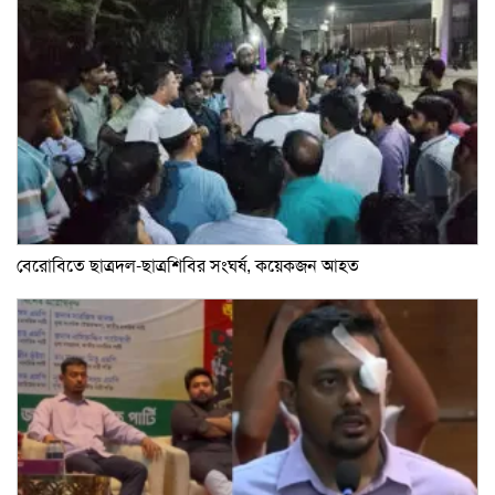
বেরোবিতে ছাত্রদল-ছাত্রশিবির সংঘর্ষ, কয়েকজন আহত