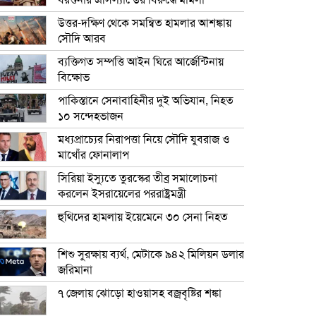
বরগুনার এসিল্যান্ডের বিরুদ্ধে মামলা
উত্তর-দক্ষিণ থেকে সমন্বিত হামলার আশঙ্কায়
সৌদি আরব
ব্যক্তিগত সম্পত্তি আইন ঘিরে আর্জেন্টিনায়
বিক্ষোভ
পাকিস্তানে সেনাবাহিনীর দুই অভিযান, নিহত
১০ সন্দেহভাজন
মধ্যপ্রাচ্যের নিরাপত্তা নিয়ে সৌদি যুবরাজ ও
মাখোঁর ফোনালাপ
সিরিয়া ইস্যুতে তুরস্কের তীব্র সমালোচনা
করলেন ইসরায়েলের পররাষ্ট্রমন্ত্রী
হুথিদের হামলায় ইয়েমেনে ৩০ সেনা নিহত
শিশু সুরক্ষায় ব্যর্থ, মেটাকে ৯৪২ মিলিয়ন ডলার
জরিমানা
৭ জেলায় ঝোড়ো হাওয়াসহ বজ্রবৃষ্টির শঙ্কা