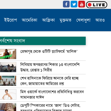
ইউরোপ
আমেরিকা
আফ্রিকা
মুক্তমত
খেলাধুলা
আরও
সর্বশেষ সংবাদ
প্রেক্ষাগৃহ থেকে ওটিটি প্ল্যাটফর্মে ‘মালিক’
লিবিয়ায় অপহরণের শিকার ১৩ বাংলাদেশি
উদ্ধার, গ্রেপ্তার ১ সিরীয়
শেখ হাসিনাকে ফিরিয়ে আনতে দেরি হচ্ছে
কেন, জামায়াতের আমিরের প্রশ্ন
মিস ওয়ার্ল্ডে বাংলাদেশের প্রতিনিধিত্ব করবেন
সামানজার সাঈদ
ডেপুটি স্পিকারের নামে ‘জাল’ ডিও লেটার,