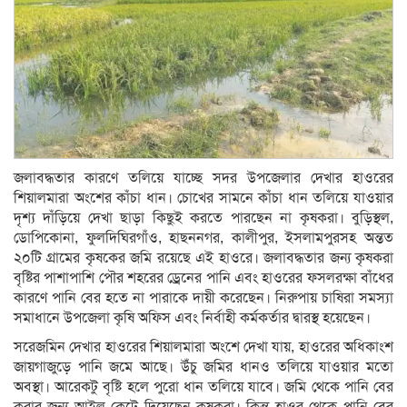
জলাবদ্ধতার কারণে তলিয়ে যাচ্ছে সদর উপজেলার দেখার হাওরের
শিয়ালমারা অংশের কাঁচা ধান। চোখের সামনে কাঁচা ধান তলিয়ে যাওয়ার
দৃশ্য দাঁড়িয়ে দেখা ছাড়া কিছুই করতে পারছেন না কৃষকরা। বুড়িস্থল,
ডোপিকোনা, ফুলদিঘিরগাঁও, হাছননগর, কালীপুর, ইসলামপুরসহ অন্তত
২০টি গ্রামের কৃষকের জমি রয়েছে এই হাওরে। জলাবদ্ধতার জন্য কৃষকরা
বৃষ্টির পাশাপাশি পৌর শহরের ড্রেনের পানি এবং হাওরের ফসলরক্ষা বাঁধের
কারণে পানি বের হতে না পারাকে দায়ী করেছেন। নিরুপায় চাষিরা সমস্যা
সমাধানে উপজেলা কৃষি অফিস এবং নির্বাহী কর্মকর্তার দ্বারস্থ হয়েছেন।
সরেজমিন দেখার হাওরের শিয়ালমারা অংশে দেখা যায়, হাওরের অধিকাংশ
জায়গাজুড়ে পানি জমে আছে। উঁচু জমির ধানও তলিয়ে যাওয়ার মতো
অবস্থা। আরেকটু বৃষ্টি হলে পুরো ধান তলিয়ে যাবে। জমি থেকে পানি বের
করার জন্য আইল কেটে দিয়েছেন কৃষকরা। কিন্তু হাওর থেকে পানি বের