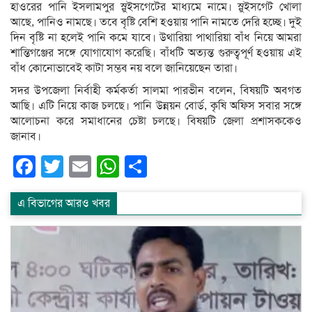
হাওরের পানি ইসলামপুর স্লুইসগেটের মাধ্যমে নামে। স্লুইসগেট খোলা
আছে, পানিও নামছে। তবে বৃষ্টি বেশি হওয়ায় পানি নামতে দেরি হচ্ছে। দুই
দিন বৃষ্টি না হলেই পানি কমে যাবে। উথারিয়া পাথারিয়া বাঁধ নিয়ে আমরা
শান্তিগঞ্জের সঙ্গে যোগাযোগ করেছি। বাঁধটি অত্যন্ত গুরুত্বপূর্ণ হওয়ায় এই
বাঁধ কোনোভাবেই কাটা সম্ভব নয় বলে জানিয়েছেন তারা।
সদর উপজেলা নির্বাহী কর্মকর্তা সালমা পারভীন বলেন, বিষয়টি অবগত
আছি। এটি নিয়ে কাজ চলছে। পানি উন্নয়ন বোর্ড, কৃষি অফিস সবার সঙ্গে
আলোচনা করে সমাধানের চেষ্টা চলছে। বিষয়টি জেলা প্রশাসককেও
জানাব।
Facebook
Twitter
Email
WhatsApp
Share
এ বিভাগের আরও খবর