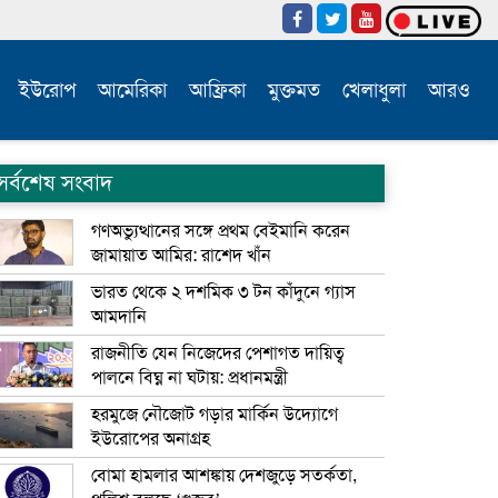
ইউরোপ
আমেরিকা
আফ্রিকা
মুক্তমত
খেলাধুলা
আরও
সর্বশেষ সংবাদ
গণঅভ্যুত্থানের সঙ্গে প্রথম বেইমানি করেন
জামায়াত আমির: রাশেদ খাঁন
ভারত থেকে ২ দশমিক ৩ টন কাঁদুনে গ্যাস
আমদানি
রাজনীতি যেন নিজেদের পেশাগত দায়িত্ব
পালনে বিঘ্ন না ঘটায়: প্রধানমন্ত্রী
হরমুজে নৌজোট গড়ার মার্কিন উদ্যোগে
ইউরোপের অনাগ্রহ
বোমা হামলার আশঙ্কায় দেশজুড়ে সতর্কতা,