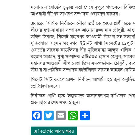
মনোনয়ন বোর্ডের চূড়ান্ত সভা শেষে দুপুরে গণভবনে ব্রিফ
আওয়ামী লীগের সাধারণ সম্পাদক ওবায়দুল কাদের।
এবারের সিসিক নির্বাচনে নৌকা প্রতীকে মেয়র প্রার্থী হ
লীগের যুগ্ম-সাধারণ সম্পাদক আনোয়ারুজ্জামান চৌধুরী, আও
উদ্দিন সিরাজ, সিলেট মহানগর আওয়ামী লীগের সহ-সভাপ
মুক্তিযোদ্ধা সংসদ মহানগর ইউনিট শাখা সিলেটের ডেপু
ওয়ার্ডের সাবেক কাউন্সিলর বীর মুক্তিযোদ্ধা আব্দুল খাল
রহমান আজাদ, যুগ্ম-সম্পাদক এটিএমএ হাসান জেবুল, সাব
মহানগর আওয়ামী লীগ নেতা প্রিন্স সদরুজ্জামান চৌধুরী, 
লীগের সাংগঠনিক সম্পাদক কাউন্সিলর সালেহ আহমদ সেলি
সিলেট সিটি করপোরেশন নির্বাচন আগামী ২১ জুন অনুষ্ঠ
ভোটগ্রহণ চলবে।
নির্বাচনে প্রার্থী হতে ইচ্ছুকদের মনোনয়নপত্র দাখিল
প্রত্যাহারের শেষ সময় ১ জুন।
Facebook
Twitter
Email
WhatsApp
Share
এ বিভাগের আরও খবর