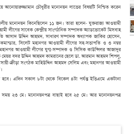
িংয়ে আনোয়ারুজ্জামান চৌধুরীর মনোনয়ন লাভের বিষয়টি নিশ্চিত করেন
তে দলীয় মনোনয়ন কিনেছিলেন ১১ জন। তারা হলেন- যুক্তরাজ্য আওয়ামী
য়ামী লীগের সাবেক কেন্দ্রীয় সাংগঠনিক সম্পাদক অ্যাডভোকেট মিসবাহ
তি আসাদ উদ্দিন আহমদ, সাধারণ সম্পাদক অধ্যাপক জাকির হোসেন,
টি কমান্ডার, সিলেট মহানগর আওয়ামী লীগের সহ-সভাপতি ও ৩ নম্বর
িক, মহানগর আওয়ামী লীগের যুগ্ম-সম্পাদক ও সিসিক কাউন্সিলর আজাদুর
েক মেয়র বদর উদ্দিন আহমদ কামরানের ছেলে ডা. আরমান আহমদ শিপলু,
ব্যবসায়ী-ক্রীড়া সংগঠক মাহিউদ্দিন আহমদ সেলিম এবং মহানগর আওয়ামী
ম।
িত হবে। এদিন সকাল ৮টা থেকে বিকেল ৪টা পর্যন্ত ইভিএমে একটানা
ের শেষ সময় ২৩ মে। মনোনয়নপত্র বাছাই হবে ২৫ মে। আর মনোনয়নপত্র