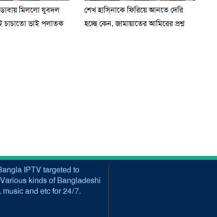
 ডোবায় মিললো যুবদল
শেখ হাসিনাকে ফিরিয়ে আনতে দেরি
ুই চাচাতো ভাই পলাতক
হচ্ছে কেন, জামায়াতের আমিরের প্রশ্ন
angla IPTV targeted to
Various kinds of Bangladeshi
music and etc for 24/7.