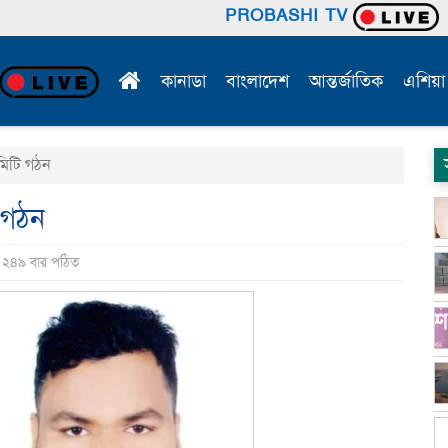
PROBASHI TV
কানাডা
বাংলাদেশ
আন্তর্জাতিক
এশিয়া
কমিটি গঠন
ি গঠন
ি ২৪৯ বার পঠিত