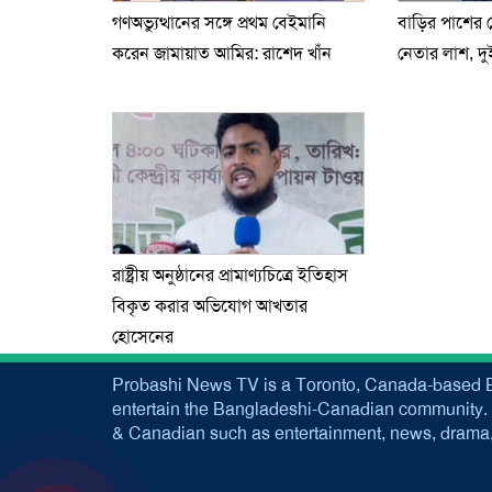
গণঅভ্যুত্থানের সঙ্গে প্রথম বেইমানি
বাড়ির পাশের
করেন জামায়াত আমির: রাশেদ খাঁন
নেতার লাশ, দ
রাষ্ট্রীয় অনুষ্ঠানের প্রামাণ্যচিত্রে ইতিহাস
বিকৃত করার অভিযোগ আখতার
হোসেনের
Probashi News TV is a Toronto, Canada-based B
entertain the Bangladeshi-Canadian community. 
& Canadian such as entertainment, news, drama, 