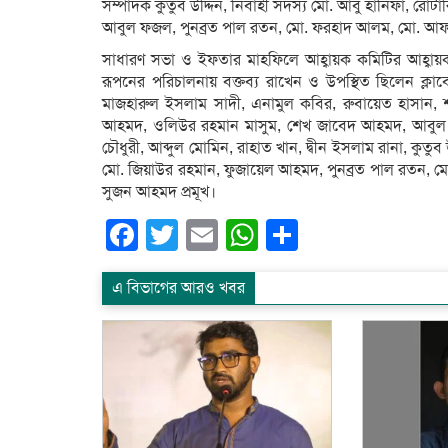
সম্পাদক কুতুব উদ্দিন, নির্বাহী সদস্য মো. আবু হানিফা, 
আবুল ফজল, পুনব্রত পাল রতন, মো. ফরহাদ আলম, মো. আ
সাধারণ সভা ও ইফতার মাহফিলে আহ্বায়ক কমিটির আহ্বায়
রূপনের পরিচালনায় বক্তব্য রাখেন ও উপস্থিত ছিলেন ক্ল
মাজহারুল ইসলাম সাদী, এনামুল কবির, রুবায়েত হাসান
আহমদ, ওলিউর রহমান মাসুম, শেখ জাবেদ আহমদ, আবুল ফ
চৌধুরী, আব্দুল মোমিন, রাহাত খান, দ্বীন ইসলাম রানা, কু
মো. জিয়াউর রহমান, ফুজায়েল আহমদ, পুনব্রত পাল রতন, ম
সুজন আহমদ প্রমূখ।
Facebook
Twitter
Email
WhatsApp
Share
এ বিভাগের আরও খবর