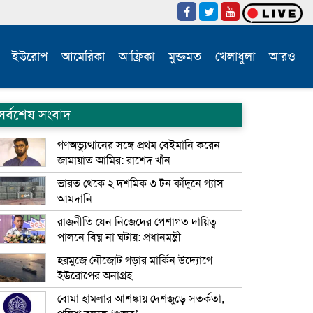
ইউরোপ
আমেরিকা
আফ্রিকা
মুক্তমত
খেলাধুলা
আরও
সর্বশেষ সংবাদ
গণঅভ্যুত্থানের সঙ্গে প্রথম বেইমানি করেন
জামায়াত আমির: রাশেদ খাঁন
ভারত থেকে ২ দশমিক ৩ টন কাঁদুনে গ্যাস
আমদানি
রাজনীতি যেন নিজেদের পেশাগত দায়িত্ব
পালনে বিঘ্ন না ঘটায়: প্রধানমন্ত্রী
হরমুজে নৌজোট গড়ার মার্কিন উদ্যোগে
ইউরোপের অনাগ্রহ
বোমা হামলার আশঙ্কায় দেশজুড়ে সতর্কতা,