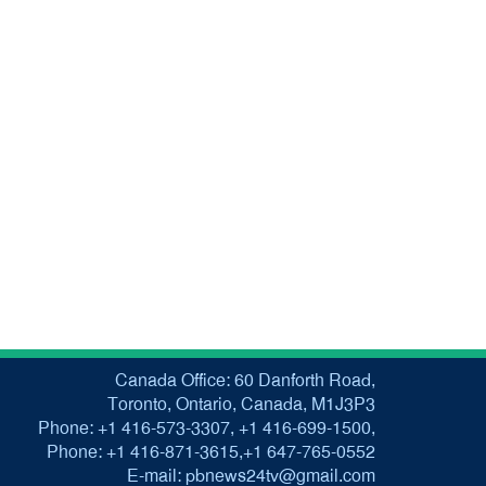
Canada Office: 60 Danforth Road,
Toronto, Ontario, Canada, M1J3P3
Phone: +1 416-573-3307, +1 416-699-1500,
Phone: +1 416-871-3615,+1 647-765-0552
E-mail: pbnews24tv@gmail.com