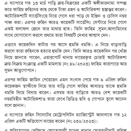
এ ব্যাপারে গত ১৩ মার্চ গাড়ি ক্রয়-বিক্রয়ের একটি অঙ্গীকারনামা সম্পন্ন
করে ফাহিম রুহিনের কাছ থেকে টাকা গ্রহণ ও অটোরিকশা হস্তান্তর করেন।
অটোরিকশাটি সার্ভেসিংয়ে নিয়ে গেলে ধরা পড়ে যে ইঞ্জিন ও চেসিস নম্বর
পাঞ্চ করা। এরপর রুহিন আরও কয়েকটি সার্ভেসিং সেন্টারে নিয়ে গেলে
একই ফলাফল জেনে তার মাথায় হাত। তিনি ফাহিম ,সুমন,আলামিনের
সাথে যোগাযোগ করলে প্রথমে তারা বিষয়টি দেখার আশ্বাস দেন।
এভাবে কয়েকদিন কাটার পর আসে হুমকি ধমকি। এ নিয়ে বাড়াবাড়ি
করলে তারা রুহিনকে হত্যার হুমকি দেন। তিনি আরও কয়েকদিন পর খোঁজ
নিয়ে জানতে পারেন, এয়ারপোর্ট থানায় দায়েরকৃত চোরাই অটোরিকশা
ক্রয়-বিক্রয় সংক্রান্ত একটি মামলায় (নং ৪৮/২০২৩) ফাহিম কারাগারে আর
সুমন আত্বগোপনে।
এরপর ফাহিম জামিন পেয়েছেন এমন সংবাদ পেয়ে গত ৯ এপ্রিল রুহিন
কয়েকজন স্বাক্ষীকে নিয়ে তার বাড়ি গেলে ফাহিম আবারও তাকে হুমকি
ধমকি দিয়ে বিদায় করেন। এসময় তার বাড়িতে আরও বেশ কয়েকটি
নম্বরবিহীন অটোরিকশাও তারা দেখে ভিডিও ছবি ও গোপনে তুলে আনেন
বলে জানান।
এ ব্যাপারে রুহিন সিলেটের মেট্রোপলিটন ম্যাজিস্ট্রেট আদালতে গত ১২
এপ্রিল একটি অভিযোগ দায়ের করেন (নং ২৩২/২০২৩)।
এ অভিযোগের প্রেক্ষিতে কোতোয়ালী মডেল থানার সোবহানীঘাট পুলিশ