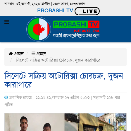
শনিবার | ৮ই আগস্ট, ২০২৬ খ্রিস্টাব্দ | ২৪শে শ্রাবণ, ১৪৩৩ বঙ্গাব্দ
PROBASHI TV
প্রচ্ছদ
প্রচ্ছদ
সিলেটে সক্রিয় অটোরিক্সা চোরচক্র, দুজন কারাগারে
সিলেটে সক্রিয় অটোরিক্সা চোরচক্র, দুজন
কারাগারে
প্রকাশিত হয়েছে : ১১:১২:৪১,অপরাহ্ন ২৭ এপ্রিল ২০২৩ | সংবাদটি ১২৮ বার
পঠিত