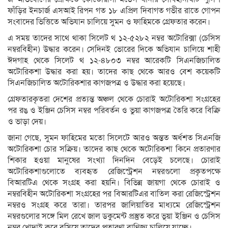
ফাঁড়ির ইনচার্জ এসআই রিপন গত ১৮ এপ্রিল দিবাগত গভীর রাতে গোপন
সংবাদের ভিত্তিতে অভিযান চালিয়ে সুমন ও ফাহিমকে গ্রেফতার করেন।
এ সময় তাদের সাথে থাকা সিলেট থ ১২-৫২৮২ নম্বর অটোরিক্সা (চেসিস
নম্বরবিহীন) উদ্ধার করেন। সেদিনই ভোরের দিকে অভিযান চালিয়ে শাহী
ঈদগাহ থেকে সিলেট থ ১২-৪৮০৩ নম্বর আরেকটি সিএনজিচালিত
অটোরিকশা উদ্ধার করা হয়। তাদের কাছ থেকে আরও বেশ কয়েকটি
সিএনজিচালিত অটোরিকশার কাগজপত্র ও উদ্ধার করা হয়েছে।
গ্রেফতারকৃতরা দেশের প্রত্যন্ত অঞ্চল থেকে চোরাই অটোরিকশা সংগ্রহের
পর রঙ ও ইঞ্জিন চেসিস নম্বর পরিবর্তন ও ভুয়া কাগজপত্র তৈরি করে বিক্রি
ও ভাড়া দেয়।
জানা গেছে, সুমন ফাহিমের মতো সিলেটে আরও অন্তত অর্ধশত সিএনজি
অটোরিকশা চোর সক্রিয়। তাদের কাছ থেকে অটোরিকশা কিনে প্রতারণার
শিকার হওয়া মানুষের সংখ্যা দিনদিন বেড়েই চলেছে। চোরাই
অটোরিকশাগুলোতে ব্যবহৃত রেজিস্ট্রেশন নম্বরগুলো প্রকৃতপক্ষে
বিআরটিএ থেকে সংগ্রহ করা হয়নি। বিভিন্ন জায়গা থেকে চোরাই ও
নম্বরবিহীন অটোরিকশা সংগ্রহের পর বিআরটিএর বাতিল করা রেজিস্ট্রেশন
নম্বরও সংগ্রহ করে তারা। তারপর জালিয়াতির মাধ্যমে রেজিস্ট্রেশন
নম্বরগুলোর সঙ্গে মিল রেখে জাল ডকুমেন্ট প্রস্তুত করে ভূয়া ইঞ্জিন ও চেসিস
নম্বর খোদাই করে বসিয়ে তাদের প্রতারণা বাণিজ্য চালিয়ে যাচ্ছে।