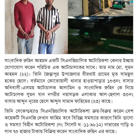
সাংবাদিক রুহিন আহমদ একটি সিএনজিচালিত অটোরিকশা কেনার ইচ্ছায়
যোগাযোগ করেন পরিচিত এক অটোচালকের সাথে। তার নাম মো. সুমন
আহমদ (২২)। তিনি জৈন্তাপুর উপজেলার বীরখাই গ্রামের মৃত সামছুল
হকের ছেলে। বর্তমানে কোতোয়ালী থানার হাওয়াপাড়ার ১০৩নং বাসার
অধিবাসী।এসময় অটোচালক আলামিন ও সাংবাদিক রুহিন কে নিয়ে
অটোচালক সুমন যান নগরীর নয়াসড়ক এলাকার আল-হেলাল ৩০নং
বাসার আব্দুন নূরের ছেলে আব্দুস সামাদ ফাহিমের (২৩) কাছে।
তিনি সেকেন্ডহ্যাণ্ড সিএনজিচালিত অটোরিকশা ক্রয়-বিক্রয় করেন।বেশ
কয়েকটি সিএনজি দেখান ফাহিম তবে বিভিন্ন সমস্যার কারণে তিনি ভালো
ও সমস্যা বিহীন অটোরিকশা (নং সিলেট থ -১১-৯৮১২) নাম্বারের গাড়ি ৩
লাখ ৭০ হাজার টাকায় বিক্রিয় করেন সাংবাদিক রুহিন এর কাছে।