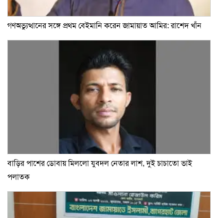
গণঅভ্যুত্থানের সঙ্গে প্রথম বেইমানি করেন জামায়াত আমির: রাশেদ খাঁন
বাড়ির পাশের ডোবায় মিললো যুবদল নেতার লাশ, দুই চাচাতো ভাই
পলাতক