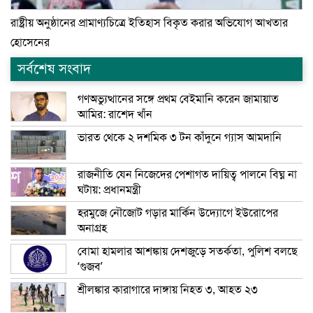
রাষ্ট্রীয় অনুষ্ঠানের প্রামাণ্যচিত্রে ইতিহাস বিকৃত করার অভিযোগ আখতার
হোসেনের
সর্বশেষ সংবাদ
গণঅভ্যুত্থানের সঙ্গে প্রথম বেইমানি করেন জামায়াত
আমির: রাশেদ খাঁন
ভারত থেকে ২ দশমিক ৩ টন কাঁদুনে গ্যাস আমদানি
রাজনীতি যেন নিজেদের পেশাগত দায়িত্ব পালনে বিঘ্ন না
ঘটায়: প্রধানমন্ত্রী
হরমুজে নৌজোট গড়ার মার্কিন উদ্যোগে ইউরোপের
অনাগ্রহ
বোমা হামলার আশঙ্কায় দেশজুড়ে সতর্কতা, পুলিশ বলছে
‘গুজব’
শ্রীলঙ্কার কারাগারে দাঙ্গায় নিহত ৩, আহত ২৩