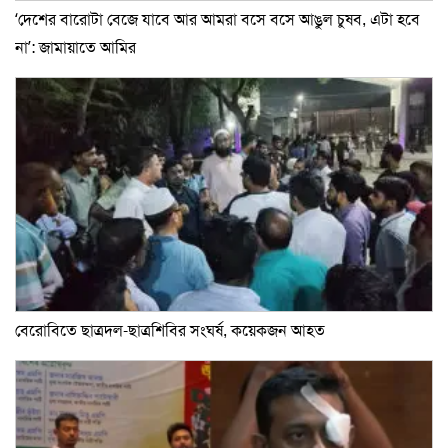
‘দেশের বারোটা বেজে যাবে আর আমরা বসে বসে আঙুল চুষব, এটা হবে
না’: জামায়াতে আমির
বেরোবিতে ছাত্রদল-ছাত্রশিবির সংঘর্ষ, কয়েকজন আহত