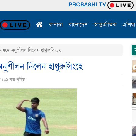
PROBASHI TV
কানাডা
বাংলাদেশ
আন্তর্জাতিক
এশিয়া
 আবহে অনুশীলন নিলেন হাথুরুসিংহে
অনুশীলন নিলেন হাথুরুসিংহে
ি ১৯৯ বার পঠিত