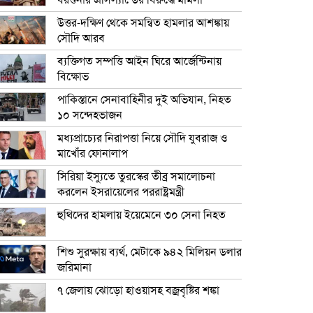
বরগুনার এসিল্যান্ডের বিরুদ্ধে মামলা
উত্তর-দক্ষিণ থেকে সমন্বিত হামলার আশঙ্কায়
সৌদি আরব
ব্যক্তিগত সম্পত্তি আইন ঘিরে আর্জেন্টিনায়
বিক্ষোভ
পাকিস্তানে সেনাবাহিনীর দুই অভিযান, নিহত
১০ সন্দেহভাজন
মধ্যপ্রাচ্যের নিরাপত্তা নিয়ে সৌদি যুবরাজ ও
মাখোঁর ফোনালাপ
সিরিয়া ইস্যুতে তুরস্কের তীব্র সমালোচনা
করলেন ইসরায়েলের পররাষ্ট্রমন্ত্রী
হুথিদের হামলায় ইয়েমেনে ৩০ সেনা নিহত
শিশু সুরক্ষায় ব্যর্থ, মেটাকে ৯৪২ মিলিয়ন ডলার
জরিমানা
৭ জেলায় ঝোড়ো হাওয়াসহ বজ্রবৃষ্টির শঙ্কা