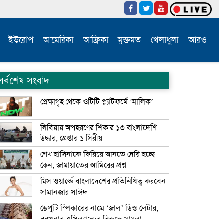
ইউরোপ
আমেরিকা
আফ্রিকা
মুক্তমত
খেলাধুলা
আরও
সর্বশেষ সংবাদ
প্রেক্ষাগৃহ থেকে ওটিটি প্ল্যাটফর্মে ‘মালিক’
লিবিয়ায় অপহরণের শিকার ১৩ বাংলাদেশি
উদ্ধার, গ্রেপ্তার ১ সিরীয়
শেখ হাসিনাকে ফিরিয়ে আনতে দেরি হচ্ছে
কেন, জামায়াতের আমিরের প্রশ্ন
মিস ওয়ার্ল্ডে বাংলাদেশের প্রতিনিধিত্ব করবেন
সামানজার সাঈদ
ডেপুটি স্পিকারের নামে ‘জাল’ ডিও লেটার,