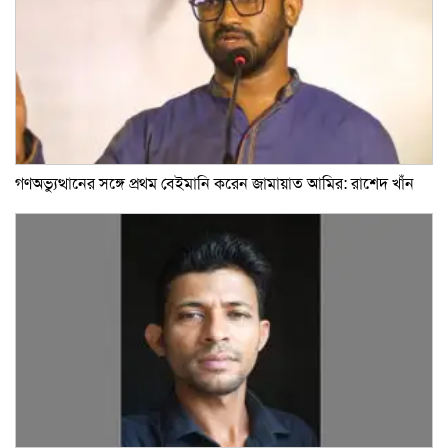
গণঅভ্যুত্থানের সঙ্গে প্রথম বেইমানি করেন জামায়াত আমির: রাশেদ খাঁন