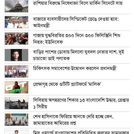
রাশিয়ার বিরুদ্ধে নিষেধাজ্ঞা বিলে মার্কিন সিনেটে সায়
বাজারে ব্যবসায়ীদের সিন্ডিকেট ভেঙে দেওয়া হবে:
আইনমন্ত্রী
গাজায় যুদ্ধবিরতির ৩০০ দিনে ৩০০ ফিলিস্তিনি শিশু
নিহত: ইউনিসেফ
বাড়ির পাশের ডোবায় মিললো যুবদল নেতার লাশ, দুই
চাচাতো ভাই পলাতক
চিকিৎসক সমাবেশের উদ্বোধন করলেন প্রধানমন্ত্রী
প্রেক্ষাগৃহ থেকে ওটিটি প্ল্যাটফর্মে ‘মালিক’
লিবিয়ায় অপহরণের শিকার ১৩ বাংলাদেশি উদ্ধার, গ্রেপ্তার
১ সিরীয়
শেখ হাসিনাকে ফিরিয়ে আনতে দেরি হচ্ছে কেন,
জামায়াতের আমিরের প্রশ্ন
মিস ওয়ার্ল্ডে বাংলাদেশের প্রতিনিধিত্ব করবেন সামানজার