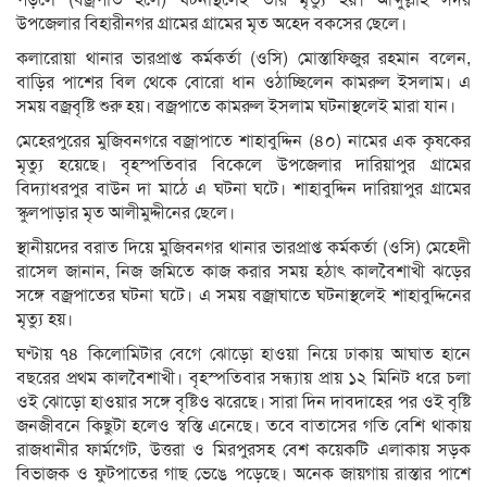
পড়লে (বজ্রপাত হলে) ঘটনাস্থলেই তার মৃত্যু হয়। আব্দুল্লাহ সদর
উপজেলার বিহারীনগর গ্রামের গ্রামের মৃত অহেদ বকসের ছেলে।
কলারোয়া থানার ভারপ্রাপ্ত কর্মকর্তা (ওসি) মোস্তাফিজুর রহমান বলেন,
বাড়ির পাশের বিল থেকে বোরো ধান ওঠাচ্ছিলেন কামরুল ইসলাম। এ
সময় বজ্রবৃষ্টি শুরু হয়। বজ্রপাতে কামরুল ইসলাম ঘটনাস্থলেই মারা যান।
মেহেরপুরের মুজিবনগরে বজ্রাপাতে শাহাবুদ্দিন (৪০) নামের এক কৃষকের
মৃত্যু হয়েছে। বৃহস্পতিবার বিকেলে উপজেলার দারিয়াপুর গ্রামের
বিদ্যাধরপুর বাউন দা মাঠে এ ঘটনা ঘটে। শাহাবুদ্দিন দারিয়াপুর গ্রামের
স্কুলপাড়ার মৃত আলীমুদ্দীনের ছেলে।
স্থানীয়দের বরাত দিয়ে মুজিবনগর থানার ভারপ্রাপ্ত কর্মকর্তা (ওসি) মেহেদী
রাসেল জানান, নিজ জমিতে কাজ করার সময় হঠাৎ কালবৈশাখী ঝড়ের
সঙ্গে বজ্রপাতের ঘটনা ঘটে। এ সময় বজ্রাঘাতে ঘটনাস্থলেই শাহাবুদ্দিনের
মৃত্যু হয়।
ঘণ্টায় ৭৪ কিলোমিটার বেগে ঝোড়ো হাওয়া নিয়ে ঢাকায় আঘাত হানে
বছরের প্রথম কালবৈশাখী। বৃহস্পতিবার সন্ধ্যায় প্রায় ১২ মিনিট ধরে চলা
ওই ঝোড়ো হাওয়ার সঙ্গে বৃষ্টিও ঝরেছে। সারা দিন দাবদাহের পর ওই বৃষ্টি
জনজীবনে কিছুটা হলেও স্বস্তি এনেছে। তবে বাতাসের গতি বেশি থাকায়
রাজধানীর ফার্মগেট, উত্তরা ও মিরপুরসহ বেশ কয়েকটি এলাকায় সড়ক
বিভাজক ও ফুটপাতের গাছ ভেঙে পড়েছে। অনেক জায়গায় রাস্তার পাশে