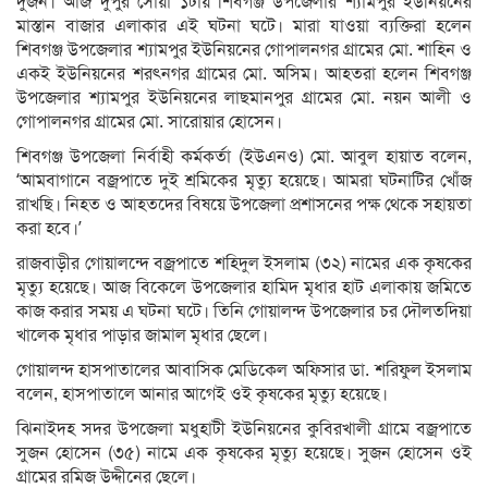
দুজন। আজ দুপুর সোয়া ১টায় শিবগঞ্জ উপজেলার শ্যামপুর ইউনিয়নের
মাস্তান বাজার এলাকার এই ঘটনা ঘটে। মারা যাওয়া ব্যক্তিরা হলেন
শিবগঞ্জ উপজেলার শ্যামপুর ইউনিয়নের গোপালনগর গ্রামের মো. শাহিন ও
একই ইউনিয়নের শরৎনগর গ্রামের মো. অসিম। আহতরা হলেন শিবগঞ্জ
উপজেলার শ্যামপুর ইউনিয়নের লাছমানপুর গ্রামের মো. নয়ন আলী ও
গোপালনগর গ্রামের মো. সারোয়ার হোসেন।
শিবগঞ্জ উপজেলা নির্বাহী কর্মকর্তা (ইউএনও) মো. আবুল হায়াত বলেন,
‘আমবাগানে বজ্রপাতে দুই শ্রমিকের মৃত্যু হয়েছে। আমরা ঘটনাটির খোঁজ
রাখছি। নিহত ও আহতদের বিষয়ে উপজেলা প্রশাসনের পক্ষ থেকে সহায়তা
করা হবে।’
রাজবাড়ীর গোয়ালন্দে বজ্রপাতে শহিদুল ইসলাম (৩২) নামের এক কৃষকের
মৃত্যু হয়েছে। আজ বিকেলে উপজেলার হামিদ মৃধার হাট এলাকায় জমিতে
কাজ করার সময় এ ঘটনা ঘটে। তিনি গোয়ালন্দ উপজেলার চর দৌলতদিয়া
খালেক মৃধার পাড়ার জামাল মৃধার ছেলে।
গোয়ালন্দ হাসপাতালের আবাসিক মেডিকেল অফিসার ডা. শরিফুল ইসলাম
বলেন, হাসপাতালে আনার আগেই ওই কৃষকের মৃত্যু হয়েছে।
ঝিনাইদহ সদর উপজেলা মধুহাটী ইউনিয়নের কুবিরখালী গ্রামে বজ্রপাতে
সুজন হোসেন (৩৫) নামে এক কৃষকের মৃত্যু হয়েছে। সুজন হোসেন ওই
গ্রামের রমিজ উদ্দীনের ছেলে।