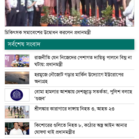
চিকিৎসক সমাবেশের উদ্বোধন করলেন প্রধানমন্ত্রী
সর্বশেষ সংবাদ
রাজনীতি যেন নিজেদের পেশাগত দায়িত্ব পালনে বিঘ্ন না
ঘটায়: প্রধানমন্ত্রী
হরমুজে নৌজোট গড়ার মার্কিন উদ্যোগে ইউরোপের
অনাগ্রহ
বোমা হামলার আশঙ্কায় দেশজুড়ে সতর্কতা, পুলিশ বলছে
‘গুজব’
শ্রীলঙ্কার কারাগারে দাঙ্গায় নিহত ৩, আহত ২৩
কিশোরের গুলিতে নিহত ৮, কঠোর অস্ত্র আইন আনার
ঘোষণা থাই প্রধানমন্ত্রীর