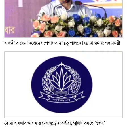
রাজনীতি যেন নিজেদের পেশাগত দায়িত্ব পালনে বিঘ্ন না ঘটায়: প্রধানমন্ত্রী
বোমা হামলার আশঙ্কায় দেশজুড়ে সতর্কতা, পুলিশ বলছে ‘গুজব’