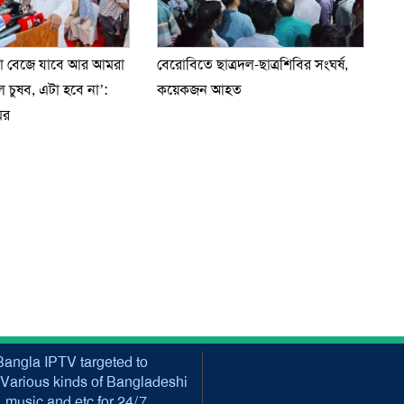
টা বেজে যাবে আর আমরা
বেরোবিতে ছাত্রদল-ছাত্রশিবির সংঘর্ষ,
চুষব, এটা হবে না’:
কয়েকজন আহত
ির
angla IPTV targeted to
Various kinds of Bangladeshi
music and etc for 24/7.