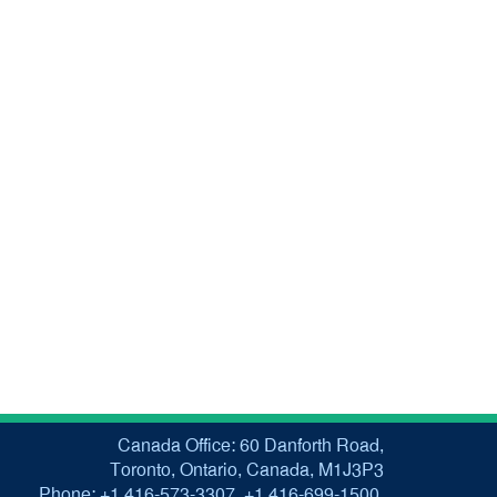
Canada Office: 60 Danforth Road,
Toronto, Ontario, Canada, M1J3P3
Phone: +1 416-573-3307, +1 416-699-1500,