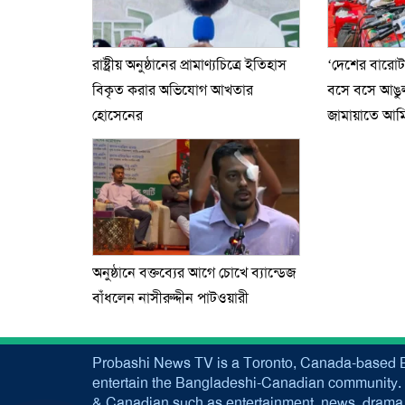
রাষ্ট্রীয় অনুষ্ঠানের প্রামাণ্যচিত্রে ইতিহাস
‘দেশের বারো
বিকৃত করার অভিযোগ আখতার
বসে বসে আঙুল 
হোসেনের
জামায়াতে আম
অনুষ্ঠানে বক্তব্যের আগে চোখে ব্যান্ডেজ
বাঁধলেন নাসীরুদ্দীন পাটওয়ারী
Probashi News TV is a Toronto, Canada-based B
entertain the Bangladeshi-Canadian community. 
& Canadian such as entertainment, news, drama, 