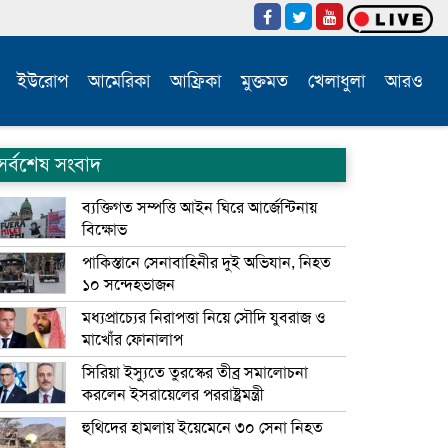
ইউরোপ
আমেরিকা
আফ্রিকা
মুক্তমত
খেলাধুলা
আরও
সর্বশেষ সংবাদ
ব্যক্তিগত সম্পত্তি আইন ঘিরে আর্জেন্টিনায়
বিক্ষোভ
পাকিস্তানে সেনাবাহিনীর দুই অভিযান, নিহত
১০ সন্দেহভাজন
মধ্যপ্রাচ্যের নিরাপত্তা নিয়ে সৌদি যুবরাজ ও
মাখোঁর ফোনালাপ
সিরিয়া ইস্যুতে তুরস্কের তীব্র সমালোচনা
করলেন ইসরায়েলের পররাষ্ট্রমন্ত্রী
হুথিদের হামলায় ইয়েমেনে ৩০ সেনা নিহত