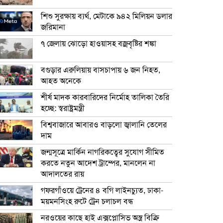
শিশু সুরক্ষায় ব্যর্থ, মেটাকে ৯৪২ মিলিয়ন ডলার
জরিমানা
৭ জেলায় ঝোড়ো হাওয়াসহ বজ্রবৃষ্টির শঙ্কা
বগুড়ার এরুলিয়ায় বাসচাপায় ৬ জন নিহত,
আহত অনেকে
শীর্ষ মাদক কারবারিদের নির্মোহ তালিকা তৈরি
হচ্ছে: স্বরাষ্ট্রমন্ত্রী
বিশ্ববাজারে আবারও বাড়লো জ্বালানি তেলের
দাম
জন্মসূত্রে মার্কিন নাগরিকত্বের সুযোগ সীমিত
করতে নতুন আদেশ ট্রাম্পের, মানলেন না
আদালতের রায়
গফরগাঁওয়ে ট্রেনের ৪ বগি লাইনচ্যুত, ঢাকা-
ময়মনসিংহ রুটে ট্রেন চলাচল বন্ধ
নরওয়ের কাছে হাই এক্সপ্লোসিভ অস্ত্র বিক্রি