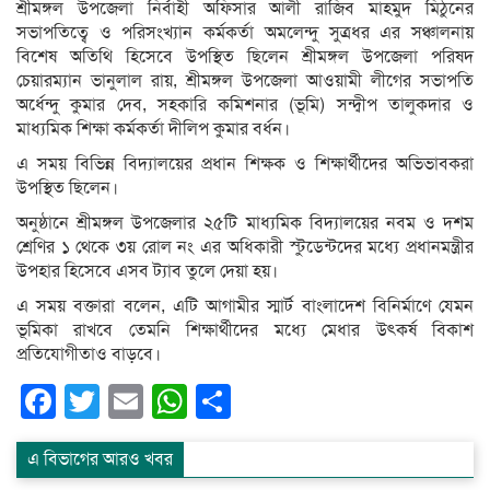
শ্রীমঙ্গল উপজেলা নির্বাহী অফিসার আলী রাজিব মাহমুদ মিঠুনের
সভাপতিত্বে ও পরিসংখ্যান কর্মকর্তা অমলেন্দু সুত্রধর এর সঞ্চালনায়
বিশেষ অতিথি হিসেবে উপস্থিত ছিলেন শ্রীমঙ্গল উপজেলা পরিষদ
চেয়ারম্যান ভানুলাল রায়, শ্রীমঙ্গল উপজেলা আওয়ামী লীগের সভাপতি
অর্ধেন্দু কুমার দেব, সহকারি কমিশনার (ভূমি) সন্দ্বীপ তালুকদার ও
মাধ্যমিক শিক্ষা কর্মকর্তা দীলিপ কুমার বর্ধন।
এ সময় বিভিন্ন বিদ্যালয়ের প্রধান শিক্ষক ও শিক্ষার্থীদের অভিভাবকরা
উপস্থিত ছিলেন।
অনুষ্ঠানে শ্রীমঙ্গল উপজেলার ২৫টি মাধ্যমিক বিদ্যালয়ের নবম ও দশম
শ্রেণির ১ থেকে ৩য় রোল নং এর অধিকারী স্টুডেন্টদের মধ্যে প্রধানমন্ত্রীর
উপহার হিসেবে এসব ট্যাব তুলে দেয়া হয়।
এ সময় বক্তারা বলেন, এটি আগামীর স্মার্ট বাংলাদেশ বিনির্মাণে যেমন
ভূমিকা রাখবে তেমনি শিক্ষার্থীদের মধ্যে মেধার উৎকর্ষ বিকাশ
প্রতিযোগীতাও বাড়বে।
Facebook
Twitter
Email
WhatsApp
Share
এ বিভাগের আরও খবর