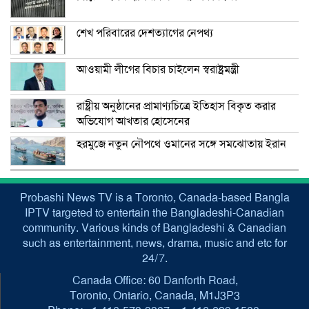
শেখ পরিবারের দেশত্যাগের নেপথ্য
আওয়ামী লীগের বিচার চাইলেন স্বরাষ্ট্রমন্ত্রী
রাষ্ট্রীয় অনুষ্ঠানের প্রামাণ্যচিত্রে ইতিহাস বিকৃত করার
অভিযোগ আখতার হোসেনের
হরমুজে নতুন নৌপথে ওমানের সঙ্গে সমঝোতায় ইরান
Probashi News TV is a Toronto, Canada-based Bangla
IPTV targeted to entertain the Bangladeshi-Canadian
community. Various kinds of Bangladeshi & Canadian
such as entertainment, news, drama, music and etc for
24/7.
Canada Office: 60 Danforth Road,
Toronto, Ontario, Canada, M1J3P3