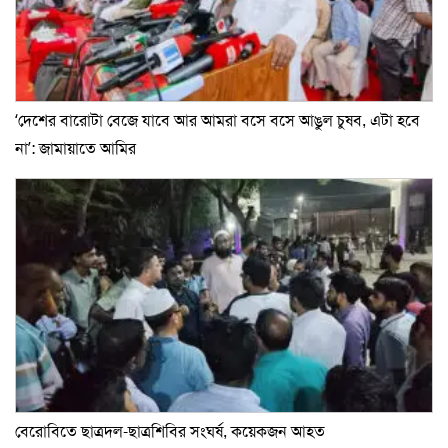
‘দেশের বারোটা বেজে যাবে আর আমরা বসে বসে আঙুল চুষব, এটা হবে
না’: জামায়াতে আমির
বেরোবিতে ছাত্রদল-ছাত্রশিবির সংঘর্ষ, কয়েকজন আহত