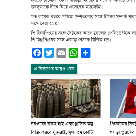
করতে চাচ্ছেন তিনি। এছাড়া ম্যাক্রোঁর সঙ্গে এ সফরে যো
উরসুলাকে চীনে নিয়ে এসেছেন ম্যাক্রোঁই।
গত কয়েক বছরে পশ্চিমা দেশগুলোর সঙ্গে চীনের সম্পর্ক খার
সঙ্গে নেয়া হচ্ছে।
শি জিনপিংয়ের সঙ্গে বৈঠকের আগে ফ্রান্সের প্রেসিডেন্টকে ল
শি জিংপিংয়ের সঙ্গে একান্ত বৈঠকে মিলিত হন।
Facebook
Twitter
Email
WhatsApp
Share
এ বিভাগের আরও খবর
নরওয়ের কাছে হাই এক্সপ্লোসিভ অস্ত্র
পিকেকের নিরস্
বিক্রি করবে যুক্তরাষ্ট্র, মূল্য ২৭ কোটি
খসড়া তুরস্কের