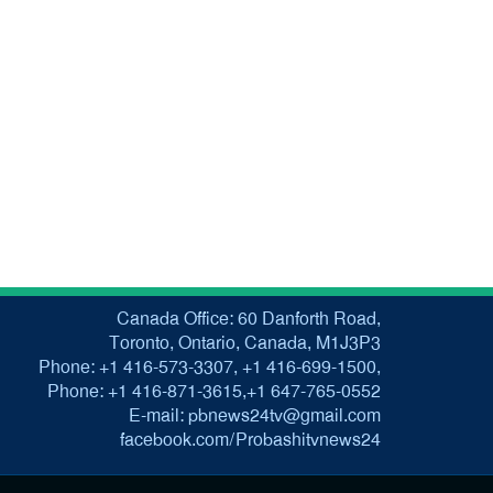
Canada Office: 60 Danforth Road,
Toronto, Ontario, Canada, M1J3P3
Phone: +1 416-573-3307, +1 416-699-1500,
Phone: +1 416-871-3615,+1 647-765-0552
E-mail: pbnews24tv@gmail.com
facebook.com/Probashitvnews24