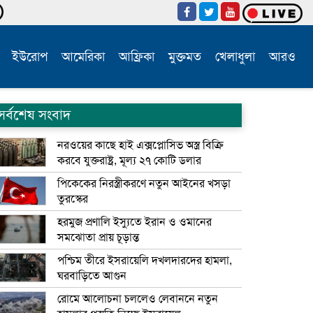
ইউরোপ
আমেরিকা
আফ্রিকা
মুক্তমত
খেলাধুলা
আরও
সর্বশেষ সংবাদ
নরওয়ের কাছে হাই এক্সপ্লোসিভ অস্ত্র বিক্রি
করবে যুক্তরাষ্ট্র, মূল্য ২৭ কোটি ডলার
পিকেকের নিরস্ত্রীকরণে নতুন আইনের খসড়া
তুরস্কের
হরমুজ প্রণালি ইস্যুতে ইরান ও ওমানের
সমঝোতা প্রায় চূড়ান্ত
পশ্চিম তীরে ইসরায়েলি দখলদারদের হামলা,
ঘরবাড়িতে আগুন
রোমে আলোচনা চললেও লেবাননে নতুন