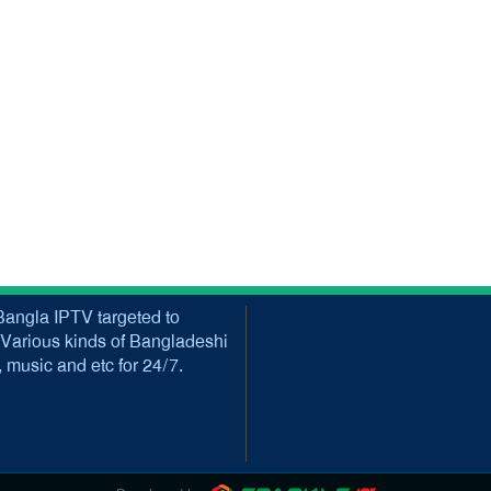
angla IPTV targeted to
Various kinds of Bangladeshi
music and etc for 24/7.