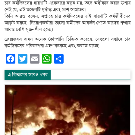
চার কর্মদিবসের ধারণাটি একেবারে নতুন নয়, তবে অস্বীকার করার উপায়
নেই যে, এই মডেলটি দুর্দান্ত এবং বেশ আগ্রহের।
তিনি আরও বলেন, সপ্তাহে চার কর্মদিবসের এই ধারণাটি কর্মজীবীদের
আকৃষ্ট করছে। নিয়োগকর্তারা ভালো কর্মীদের আকর্ষন পেতে তাদের পন্থায়
আরও বেশি সৃজনশীল হচ্ছে।
ফ্লেক্সজবস এমন অনেক কোম্পানি চিহ্নিত করেছে, যেগুলো সপ্তাহে চার
কর্মদিবসের পরিকল্পনা গ্রহণ করেছে এবং করতে যাচ্ছে।
Facebook
Twitter
Email
WhatsApp
Share
এ বিভাগের আরও খবর