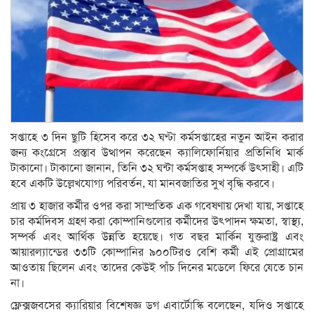
সপ্তাহে ৩ দিন ছুটি হিসেব করে ৩২ ঘণ্টা কর্মসপ্তাহের নতুন আইন করার
জন্য কংগ্রেসে প্রস্তাব উত্থাপন করেছেন ক্যালিফোর্নিয়ার প্রতিনিধি মার্ক
টাকানো। টাকানো জানান, তিনি ৩২ ঘন্টা কর্মসপ্তাহ সম্পর্কে উৎসাহী। এটি
হবে একটি উল্লেখযোগ্য পরিবর্তন, যা মানবজাতির সুখ বৃদ্ধি করবে।
প্রায় ৩ হাজার কর্মীর ওপর করা সাম্প্রতিক এক গবেষণায় দেখা যায়, সপ্তাহে
চার কর্মদিবস গ্রহণ করা কোম্পানিগুলোর কর্মীদের উৎপাদন ক্ষমতা, স্বাস্থ্য,
সম্পর্ক এবং আর্থিক উন্নতি হয়েছে। গত বছর মার্কিন যুক্তরাষ্ট্র এবং
আয়ারল্যান্ডের ৩৩টি কোম্পানির ৯০০টিরও বেশি কর্মী এই প্রোগ্রামের
আওতায় ছিলেন এবং তাদের কেউই পাঁচ দিনের মডেলে ফিরে যেতে চান
না।
ফ্লেক্সজবসের ক্যারিয়ার বিশেষজ্ঞ ডগ এবার্টোস্কি বলেছেন, যদিও সপ্তাহে