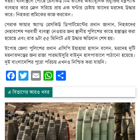
বছর। ঘটনাস্থলে পৌঁছে রেসকিউ টিম তাদের অত্যাধুনিক প্রযুক্তির যন্ত্রপাতি
ব্যবহার করে ক্রেন সরিয়ে প্রায় এক ঘণ্টার চেষ্টায় তাদের মরদেহ উদ্ধার
করে। নিহতরা শ্রমিকের কাজ করতেন।
পেরাক ফায়ার অ্যান্ড রেসকিউ ডিপার্টমেন্টের প্রধান জানান, নিহতদের
দেহাবশেষ পরবর্তী ব্যবস্থা নেওয়ার জন্য স্থানীয় পুলিশের কাছে হস্তান্তর করা
হয়েছে এবং রাত ৯টা ৫৫ মিনিটে এই উদ্ধার অভিযান শেষ হয়।
ইপোহ জেলা পুলিশের প্রধান এসিপি ইয়াহায়া হাসান বলেন, মরদেহ দুটি
ময়নাতদন্তের জন্য রাজা পারমাইসুরি বাইনুন হাসপাতালে পাঠানো হয়েছে।
দুই বাংলাদেশির পুরো পরিচয় এখনও নিশ্চিত করা যায়নি।
Facebook
Twitter
Email
WhatsApp
Share
এ বিভাগের আরও খবর