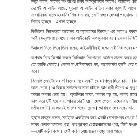
মন্ত্রী বলেন, সাইবার অপরাধের জন্য অস্ট্রেলিয়ার আইনও আমাদে
দেশেই এ আইন আছে, সুতরাং এ আইন বাতিল করার প্রশ্নই আসে 
সাংবাদিকরা যাতে হয়রানির শিকার না হন, সেটি নজরে দেওয়া প্রয়োজ
শিকার হচ্ছেন। এখনো হচ্ছেন।
ডিজিটাল নিরাপত্তা আইনের অপব্যবহারের বিরুদ্ধে এর আগেও ব্যবস্থ
আইন মন্ত্রণালয় দেখছে। সব আইনেরই অপব্যবহার হয়। কেবল ডিজি
উদাহরণ দিতে গিয়ে তিনি বলেন, আইনজীবীরাই বলেন নারী নির্যাতনের
অপরাধ নিয়ে রিপোর্ট করলে ডিজিটাল নিরাপত্তা আইনে মামলা করার হুম
তো হুমকি দেবেই। কেবল সাংবাদিকদেরই নয়, অনেককেই হুমকি দেয় অপ
হবে।
বিএনপি জোটের সব শরিকদের নিয়ে একটি ঘোষণাপত্র দিতে চায়। কিন্তু 
জানা গেছে। এ বিষয়ে মতামত জানতে চাইলে আওয়ামী লীগের এ যুগ্ম 
আবার আকার ছোট হয়। অ্যামিবার মতো, আকার বড় হয়, আবার মাঝে 
ভাগ করে দুটি হয়ে যায়, আবার চারটি হয়। দেখা গেলো, ওদের ২২ দল
দলীয় জোট। এ জন্যই তাদের মধ্যে দ্বন্দ্ব। আবার তাদের মধ্যে ড
হাছান মাহমুদ বলেন, সবাইকে একত্রিত করে একটি ঘোষণাপত্র দেওয়
মধ্যে চেয়ারপারসনের ধারা, ভারপ্রাপ্ত চেয়ারপারসনের ধারা, মির্জা 
—সেটি কঠিন কাজ। সেই কঠিন চ্যালেঞ্জের মধ্যে তারা আছে।