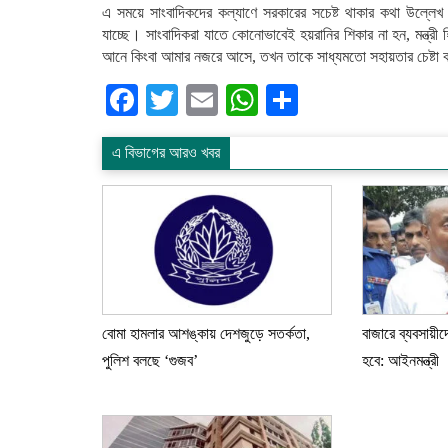
এ সময়ে সাংবাদিকদের কল্যাণে সরকারের সচেষ্ট থাকার কথা উল্লেখ 
যাচ্ছে। সাংবাদিকরা যাতে কোনোভাবেই হয়রানির শিকার না হন, মন্ত
আনে কিংবা আমার নজরে আসে, তখন তাকে সাধ্যমতো সহায়তার চেষ্টা ক
Facebook
Twitter
Email
WhatsApp
Share
এ বিভাগের আরও খবর
বোমা হামলার আশঙ্কায় দেশজুড়ে সতর্কতা,
বাজারে ব্যবসায়ীদ
পুলিশ বলছে ‘গুজব’
হবে: আইনমন্ত্রী