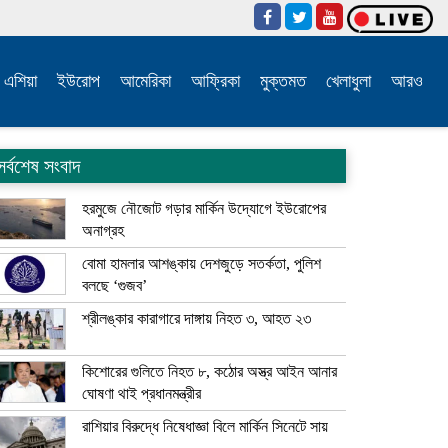
এশিয়া
ইউরোপ
আমেরিকা
আফ্রিকা
মুক্তমত
খেলাধুলা
আরও
সর্বশেষ সংবাদ
হরমুজে নৌজোট গড়ার মার্কিন উদ্যোগে ইউরোপের
অনাগ্রহ
বোমা হামলার আশঙ্কায় দেশজুড়ে সতর্কতা, পুলিশ
বলছে ‘গুজব’
শ্রীলঙ্কার কারাগারে দাঙ্গায় নিহত ৩, আহত ২৩
কিশোরের গুলিতে নিহত ৮, কঠোর অস্ত্র আইন আনার
ঘোষণা থাই প্রধানমন্ত্রীর
রাশিয়ার বিরুদ্ধে নিষেধাজ্ঞা বিলে মার্কিন সিনেটে সায়