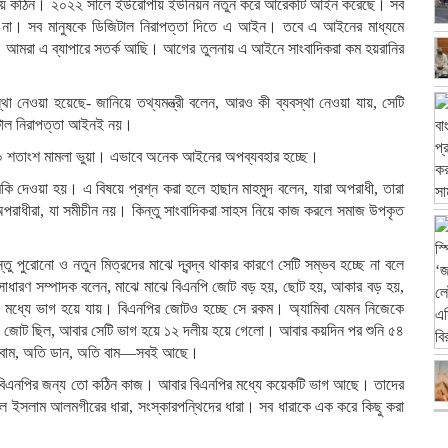
র চেয়ে কঠিন। ২০২২ সালে ইউরোপীয় ইউনিয়ন নতুন করে আরেকটি আইন করেছে। সব
না। সব মানুষকে ডিজিটাল নিরাপত্তা দিতে এ আইন। তবে এ আইনের মাধ্যমে
ন। আমরা এ ব্যাপারে সতর্ক আছি। আগের তুলনায় এ আইনে সাংবাদিকরা কম হয়রানির
া নেওয়া হয়েছে- জানিয়ে তথ্যমন্ত্রী বলেন, আরও কী ব্যবস্থা নেওয়া যায়, সেটি
টাল নিরাপত্তা আইনই নয়।
 ৮০ শতাংশ মামলা ভুয়া। এভাবে অনেক আইনের অপব্যবহার হচ্ছে।
কি দেওয়া হয়। এ বিষয়ে প্রশ্ন করা হলে হাছান মাহমুদ বলেন, যারা অপরাধী, তারা
রাধীরা, যা সমীচীন নয়। কিন্তু সাংবাদিকরা সাহস নিয়ে কাজ করলে সমাজ উপকৃত
পুরোনো ও নতুন মিত্রদের মাঝে দ্বন্দ্ব থাকার কারণে সেটি সম্ভব হচ্ছে না বলে
সাধারণ সম্পাদক বলেন, মাঝে মাঝে বিএনপি জোট বড় হয়, ছোট হয়, আকার বড় হয়,
মধ্যে ভাগ হয়ে যায়। বিএনপির জোটও হচ্ছে সে রকম। অ্যামিবা যেমন নিজেকে
ীয় জোট ছিল, আবার সেটি ভাগ হয়ে ১২ দলীয় হয়ে গেলো। আবার কয়দিন পর শুনি ৫৪
ান, বাম, অতি ডান, অতি বাম—সবই আছে।
া বিএনপির জন্য তো কঠিন কাজ। আবার বিএনপির মধ্যে কয়েকটি ভাগ আছে। তাদের
ফখরুল ইসলাম আলমগীরের ধারা, সংস্কারপন্থিদের ধারা। সব ধারাকে এক করে কিছু করা